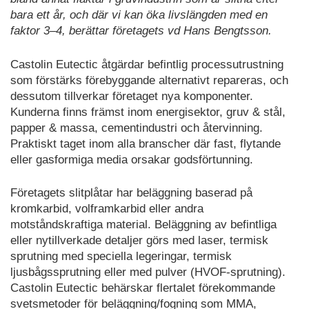
bara ett år, och där vi kan öka livslängden med en
faktor 3–4, berättar företagets vd Hans Bengtsson.
Castolin Eutectic åtgärdar befintlig processutrustning
som förstärks förebyggande alternativt repareras, och
dessutom tillverkar företaget nya komponenter.
Kunderna finns främst inom energisektor, gruv & stål,
papper & massa, cementindustri och återvinning.
Praktiskt taget inom alla branscher där fast, flytande
eller gasformiga media orsakar godsförtunning.
Företagets slitplåtar har beläggning baserad på
kromkarbid, volframkarbid eller andra
motståndskraftiga material. Beläggning av befintliga
eller nytillverkade detaljer görs med laser, termisk
sprutning med speciella legeringar, termisk
ljusbågssprutning eller med pulver (HVOF-sprutning).
Castolin Eutectic behärskar flertalet förekommande
svetsmetoder för beläggning/fogning som MMA,