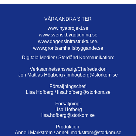
VÅRA ANDRA SITER
www.nyaprojekt.se
www.svenskbyggtidning.se
www.dagensinfrastruktur.se.
www.grontsamhallsbyggande.se
Digitala Medier / Stordåhd Kommunikation:
Verksamhetsansvarig/Chefredaktör:
Jon Mattias Högberg /
jmhogberg@storkom.se
Försäljningschef:
Lisa Hofberg /
lisa.hofberg@storkom.se
Försäljning:
Lisa Hofberg
lisa.hofberg@storkom.se
Produktion:
Anneli Markström /
anneli.markstrom@storkom.se