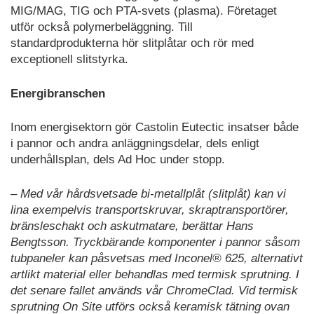
MIG/MAG, TIG och PTA-svets (plasma). Företaget
utför också polymerbeläggning. Till
standardprodukterna hör slitplåtar och rör med
exceptionell slitstyrka.
Energibranschen
Inom energisektorn gör Castolin Eutectic insatser både
i pannor och andra anläggningsdelar, dels enligt
underhållsplan, dels Ad Hoc under stopp.
– Med vår hårdsvetsade bi-metallplåt (slitplåt) kan vi
lina exempelvis transportskruvar, skraptransportörer,
bränsleschakt och askutmatare, berättar Hans
Bengtsson. Tryckbärande komponenter i pannor såsom
tubpaneler kan påsvetsas med Inconel® 625, alternativt
artlikt material eller behandlas med termisk sprutning. I
det senare fallet används vår ChromeClad. Vid termisk
sprutning On Site utförs
också keramisk tätning ovan