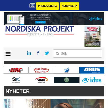
PRENUMERERA
ANNONSERA
START
KONTAKT
VÅRA ANDRA MAGASIN
PRENUMERERA
ANNONSERA
NYHETER