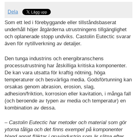
Dela
Som ett led i förebyggande eller tillståndsbaserat
underhåll höjer åtgärderna utrustningens tillgänglighet
och oplanerade stopp undviks. Castolin Eutectic svarar
även för nytillverkning av detaljer.
Den tunga industrins och energibranschens
processutrustning har åtskilliga kritiska komponenter.
De kan vara utsatta för kraftig nötning, höga
temperaturer och besvärliga media. Godsförtunning kan
orsakas genom abrasion, erosion, slag,
adhesion/friktion, korrosion eller kavitation, i många fall
(och beroende av typen av media och temperatur) en
kombination av dessa.
– Castolin Eutectic har metoder och material som gör
ytorna tåliga och det finns exempel på komponenter
bland annat fläktar i gruvindustrin som är slitna efter