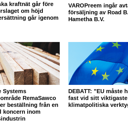
ka kraftnät går före
VAROPreem ingår avt
rslaget om höjd
försäljning av Road B.V
rsättning går igenom
Hametha B.V.
e Systems
DEBATT: ”EU måste h
rsområde RemaSawco
fast vid sitt viktigaste
ler beställning från en
klimatpolitiska verkty
l koncern inom
industrin