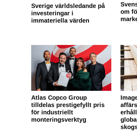
Svens
Sverige världsledande på
om fö
investeringar i
marke
immateriella värden
Atlas Copco Group
Imag
tilldelas prestigefyllt pris
affä
för industriellt
erhål
monteringsverktyg
globa
skogs