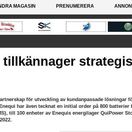
NDRA MAGASIN
PRENUMERERA
ANNON
 tillkännager strategi
 partnerskap för utveckling av kundanpassade lösningar f
equi har även tecknat en initial order på 800 batterier 
MS), till 100 enheter av Enequis energilager QuiPower St
 2022.