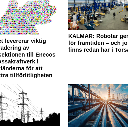
KALMAR: Robotar ger
t levererar viktig
för framtiden – och j
adering av
finns redan här i Tors
sektionen till Enecos
ssakraftverk i
länderna för att
tra tillförlitligheten