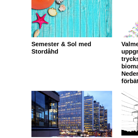
Semester & Sol med
Valme
Stordåhd
uppgr
tryck
bioma
Neder
förbät