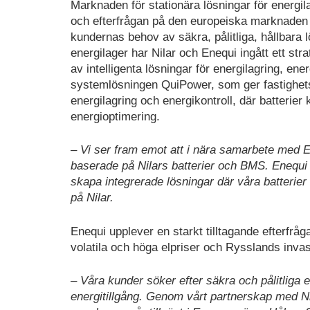
​Marknaden för stationära lösningar för energilag
och efterfrågan på den europeiska marknaden ä
kundernas behov av säkra, pålitliga, hållbara l
energilager har Nilar och Enequi ingått ett st
av intelligenta lösningar för energilagring, ene
systemlösningen QuiPower, som ger fastighetsäg
energilagring och energikontroll, där batterie
energioptimering.
– Vi ser fram emot att i nära samarbete med 
baserade på Nilars batterier och BMS. Enequi
skapa integrerade lösningar där våra batterie
på Nilar.
Enequi upplever en starkt tilltagande efterfrå
volatila och höga elpriser och Rysslands invas
– Våra kunder söker efter säkra och pålitliga
energitillgång. Genom vårt partnerskap med Nil