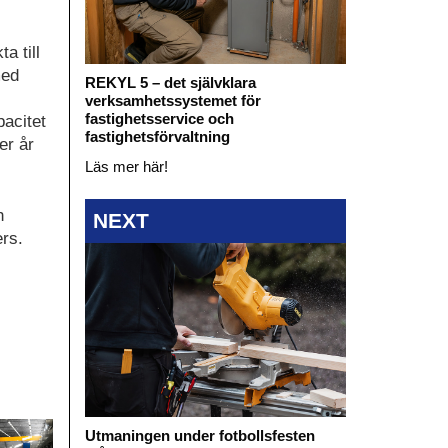
a till
med
REKYL 5 – det självklara
verksamhetssystemet för
fastighetsservice och
pacitet
fastighetsförvaltning
er år
Läs mer här!
h
NEXT
rs.
Utmaningen under fotbollsfesten