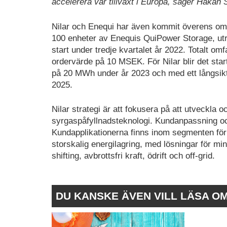
accelerera vår tillväxt i Europa, säger Håkan 
Nilar och Enequi har även kommit överens om en 
100 enheter av Enequis QuiPower Storage, utr
start under tredje kvartalet år 2022. Totalt om
ordervärde på 10 MSEK. För Nilar blir det star
på 20 MWh under år 2023 och med ett långsikt
2025.
Nilar strategi är att fokusera på att utveckla
syrgaspåfyllnadsteknologi. Kundanpassning o
Kundapplikationerna finns inom segmenten för 
storskalig energilagring, med lösningar för min
shifting, avbrottsfri kraft, ödrift och off-grid.
DU KANSKE ÄVEN VILL LÄSA O