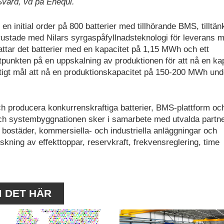
Svärd, vd på Enequi.
initial order på 800 batterier med tillhörande BMS, tilltänkt
ustade med Nilars syrgaspåfyllnadsteknologi för leverans 
fattar det batterier med en kapacitet på 1,15 MWh och ett
tpunkten på en uppskalning av produktionen för att nå en ka
igt mål att nå en produktionskapacitet på 150-200 MWh und
 och producera konkurrenskraftiga batterier, BMS-plattform oc
ch systembyggnationen sker i samarbete med utvalda partne
bostäder, kommersiella- och industriella anläggningar och
skning av effekttoppar, reservkraft, frekvensreglering, time
M DET HÄR