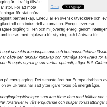
ring är i kraftig tillväxt
Dela
r stor. För att möta
ösningar för stationära
rategiskt partnerskap. Enequi är en svensk utvecklare och le
rgikontroll och industriell automation. Enequi levererar
are tillgång till ren och miljövänlig energi genom intelligen
r kombineras med mjukvara för styrning och hårdvara för
Enequi utveckla kundanpassade och kostnadseffektiva lösni
 har både den teknisk kunskap och förmåga som krävs för a
r och Enequis styrning samverkar optimalt, säger Erik Oldma
gan på energilagring. Det senaste året har Europa drabbats a
ion av Ukraina har satt ytterligare fokus på energifrågor.
 energilagringslösningar som kan förse dem med hållbar och s
ar förstärker vi vårt erbjudande och skapar förutsättningar f