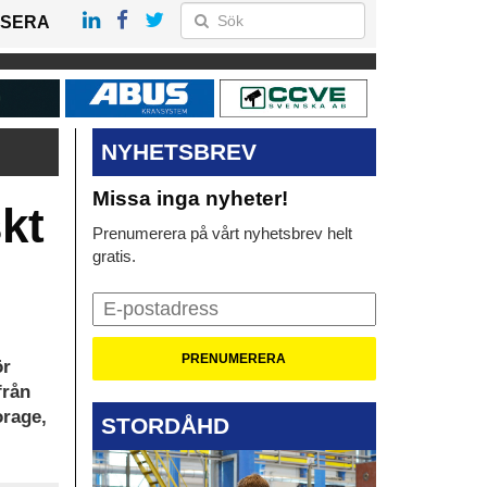
SERA
NYHETSBREV
Missa inga nyheter!
skt
Prenumerera på vårt nyhetsbrev helt
gratis.
ör
från
orage,
STORDÅHD