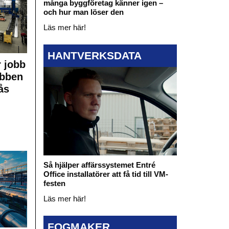
många byggföretag känner igen –
och hur man löser den
Läs mer här!
HANTVERKSDATA
 jobb
obben
ås
Så hjälper affärssystemet Entré
Office installatörer att få tid till VM-
festen
Läs mer här!
FOGMAKER