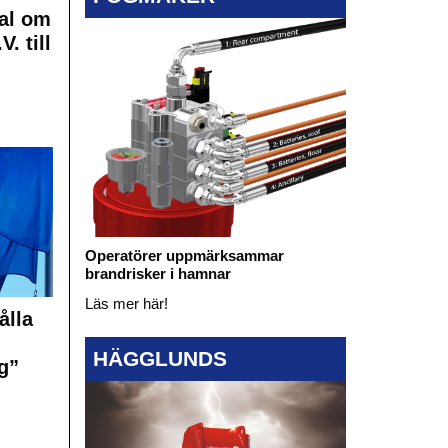
al om
. till
Operatörer uppmärksammar
brandrisker i hamnar
Läs mer här!
ålla
HÄGGLUNDS
g”