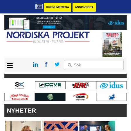
PRENUMERERA
ANNONSERA
START
KONTAKT
VÅRA ANDRA MAGASIN
PRENUMERERA
ANNONSERA
NYHETER