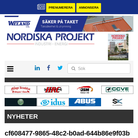
PRENUMERERA
ANNONSERA
START
KONTAKT
VÅRA ANDRA MAGASIN
PRENUMERERA
ANNONSERA
NYHETER
cf608477-9865-48c2-b0ad-644b86e9f03b