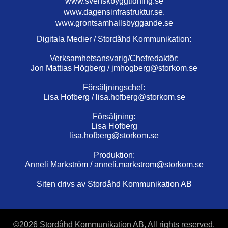
www.svenskbyggtidning.se
www.dagensinfrastruktur.se.
www.grontsamhallsbyggande.se
Digitala Medier / Stordåhd Kommunikation:
Verksamhetsansvarig/Chefredaktör:
Jon Mattias Högberg /
jmhogberg@storkom.se
Försäljningschef:
Lisa Hofberg /
lisa.hofberg@storkom.se
Försäljning:
Lisa Hofberg
lisa.hofberg@storkom.se
Produktion:
Anneli Markström /
anneli.markstrom@storkom.se
Siten drivs av Stordåhd Kommunikation AB
©
2026 Stordåhd Kommunikation AB, All rights reserved.