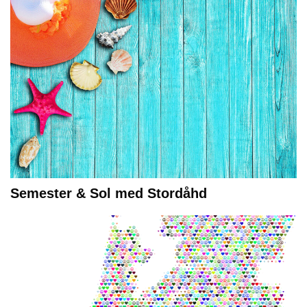
Semester & Sol med Stordåhd