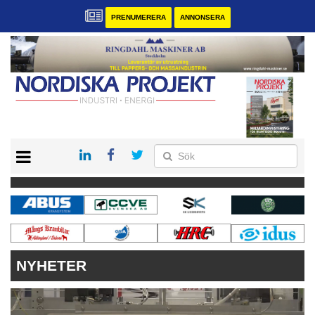
PRENUMERERA
ANNONSERA
START
KONTAKT
VÅRA ANDRA MAGASIN
PRENUMERERA
ANNONSERA
NYHETER