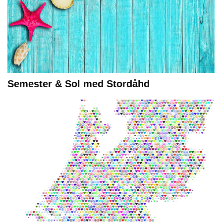
Semester & Sol med Stordåhd