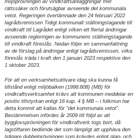
miljöprövningen av vindkraftsanläggningar mer
rättssäker och förutsägbar avseende det kommunala
vetot. Regeringen överlämnade den 24 februari 2022
lagrådsremissen Tidigt kommunalt ställningstagande till
vindkraft till Lagrådet enligt vilken ett flertal ändringar
avseende regleringen av kommunens ställningstagande
till vindkraft föreslås. Nedan följer en sammanfattning
av de förslag på ändringar enligt lagrådsremissen, vilka
föreslås träda i kraft den 1 januari 2023 respektive den
1 oktober 2023.
För att en verksamhetsutövare idag ska kunna få
tillstånd enligt miljöbalken (1998:808) (MB) för
vindkraftsverksamhet krävs att kommunen meddelar en
positiv tillstyrkan enligt 16 kap. 4 § MB – i folkmun har
detta kommit att kallas för ”det kommunala vetot”.
Bestämmelsen infördes år 2009 till följd av att
bygglovsprövningen för vindkraftverk togs bort, då
lagstiftaren bedömde det som lämpligt att upphäva den
tidigare dubbelprövningen som krävdes enligt plan- och