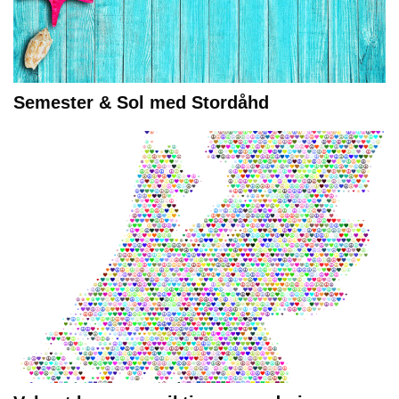
Semester & Sol med Stordåhd