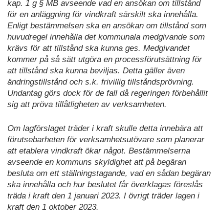
kap. 1 g § MB avseende vad en ansökan om tillstånd
för en anläggning för vindkraft särskilt ska innehålla.
Enligt bestämmelsen ska en ansökan om tillstånd som
huvudregel innehålla det kommunala medgivande som
krävs för att tillstånd ska kunna ges. Medgivandet
kommer på så sätt utgöra en processförutsättning för
att tillstånd ska kunna beviljas. Detta gäller även
ändringstillstånd och s.k. frivillig tillståndsprövning.
Undantag görs dock för de fall då regeringen förbehållit
sig att pröva tillåtligheten av verksamheten.
Om lagförslaget träder i kraft skulle detta innebära att
förutsebarheten för verksamhetsutövare som planerar
att etablera vindkraft ökar något. Bestämmelserna
avseende en kommuns skyldighet att på begäran
besluta om ett ställningstagande, vad en sådan begäran
ska innehålla och hur beslutet får överklagas föreslås
träda i kraft den 1 januari 2023. I övrigt träder lagen i
kraft den 1 oktober 2023.