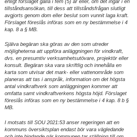
enligt förslaget gälla i fem (5) år eller, om det ingår i en
tillståndsansökan, till dess att tillståndsfrågan slutligt
avgjorts genom dom eller beslut som vunnit laga kraft.
Förslaget föreslås införas som en ny bestämmelse i 4
kap. 8 a § MB.
Själva begäran ska göras av den som utreder
möjligheterna att uppföra anläggningen för vindkraft,
dvs. en presumtiv verksamhetsutövare, projektör eller
konsult. Begäran ska vara skriftlig och innehålla en
karta som utvisar det mark- eller vattenområde som
planeras att tas i anspråk, information om det högsta
antal vindkraftverk som anläggningen kommer att
omfatta samt vindkraftverkens högsta höjd. Förslaget
föreslås införas som en ny bestämmelse i 4 kap. 8 b §
MB.
I motsats till SOU 2021:53 anser regeringen att en
kommuns översiktsplan endast bör vara vägledande
och inte bindande när kommunen tar ställning till om