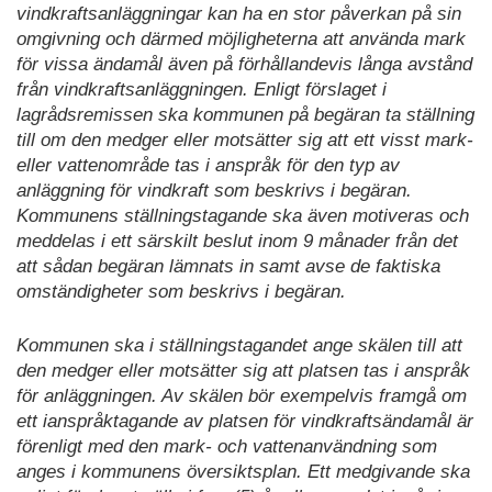
vindkraftsanläggningar kan ha en stor påverkan på sin
omgivning och därmed möjligheterna att använda mark
för vissa ändamål även på förhållandevis långa avstånd
från vindkraftsanläggningen. Enligt förslaget i
lagrådsremissen ska kommunen på begäran ta ställning
till om den medger eller motsätter sig att ett visst mark-
eller vattenområde tas i anspråk för den typ av
anläggning för vindkraft som beskrivs i begäran.
Kommunens ställningstagande ska även motiveras och
meddelas i ett särskilt beslut inom 9 månader från det
att sådan begäran lämnats in samt avse de faktiska
omständigheter som beskrivs i begäran.
Kommunen ska i ställningstagandet ange skälen till att
den medger eller motsätter sig att platsen tas i anspråk
för anläggningen. Av skälen bör exempelvis framgå om
ett ianspråktagande av platsen för vindkraftsändamål är
förenligt med den mark- och vattenanvändning som
anges i kommunens översiktsplan. Ett medgivande ska