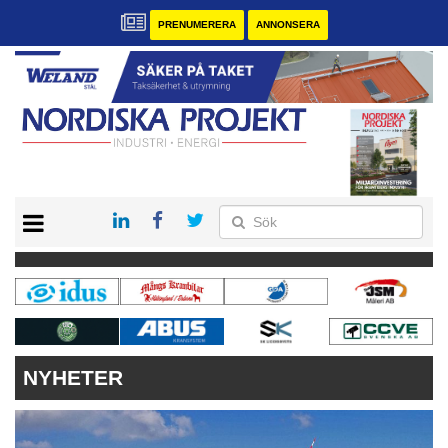
PRENUMERERA
ANNONSERA
START
KONTAKT
VÅRA ANDRA MAGASIN
PRENUMERERA
ANNONSERA
NYHETER