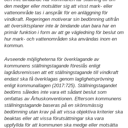
den medger eller motsätter sig att visst mark- eller
vattenområde tas i anspråk för en anläggning för
vindkraft. Regeringen motiverar sin bedömning utifrån
att översiktsplaner inte är bindande utan bara har en
primär funktion i form av att ge vägledning för beslut om
hur mark- och vattenområden ska användas inom en
kommun.
Avseende möjligheterna för överklagande av
kommunens ställningstagande föreslås enligt
lagrådsremissen att ett ställningstagande till vindkraft
endast ska få överklagas genom laglighetsprövning
enligt kommunallagen (2017:725). Ställningstagandet
bedöms således inte vara ett sådant beslut som
omfattas av Århuskonventionen. Eftersom kommunens
ställningstagande baseras på en skönsmässig
bedömning utan krav på att vissa objektiva kriterier ska
beaktas eller att vissa förutsättningar ska vara
uppfyllda för att kommunen ska medge eller motsätta