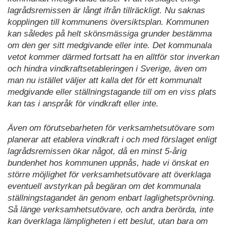
lagrådsremissen är långt ifrån tillräckligt. Nu saknas
kopplingen till kommunens översiktsplan. Kommunen
kan således på helt skönsmässiga grunder bestämma
om den ger sitt medgivande eller inte. Det kommunala
vetot kommer därmed fortsatt ha en alltför stor inverkan
och hindra vindkraftsetableringen i Sverige, även om
man nu istället väljer att kalla det för ett kommunalt
medgivande eller ställningstagande till om en viss plats
kan tas i anspråk för vindkraft eller inte.
Även om förutsebarheten för verksamhetsutövare som
planerar att etablera vindkraft i och med förslaget enligt
lagrådsremissen ökar något, då en minst 5-årig
bundenhet hos kommunen uppnås, hade vi önskat en
större möjlighet för verksamhetsutövare att överklaga
eventuell avstyrkan på begäran om det kommunala
ställningstagandet än genom enbart laglighetsprövning.
Så länge verksamhetsutövare, och andra berörda, inte
kan överklaga lämpligheten i ett beslut, utan bara om