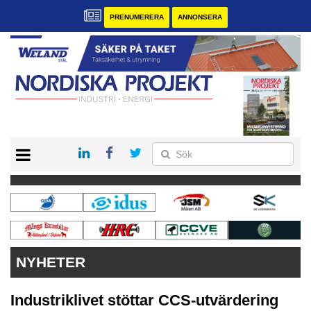
PRENUMERERA
ANNONSERA
START
KONTAKT
VÅRA ANDRA MAGASIN
PRENUMERERA
ANNONSERA
NYHETER
Industriklivet stöttar CCS-utvärdering