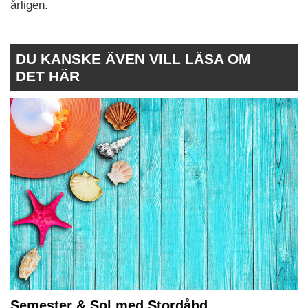
årligen.
DU KANSKE ÄVEN VILL LÄSA OM
DET HÄR
Semester & Sol med Stordåhd