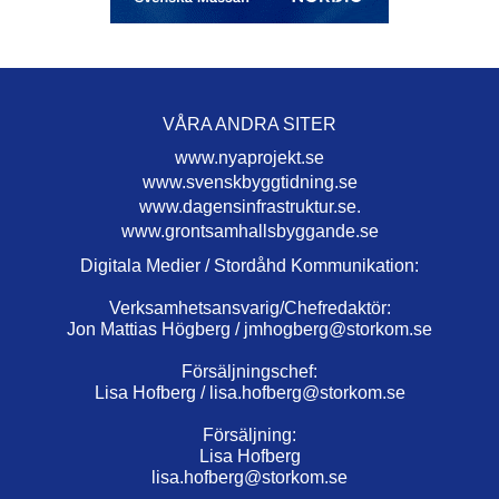
VÅRA ANDRA SITER
www.nyaprojekt.se
www.svenskbyggtidning.se
www.dagensinfrastruktur.se.
www.grontsamhallsbyggande.se
Digitala Medier / Stordåhd Kommunikation:
Verksamhetsansvarig/Chefredaktör:
Jon Mattias Högberg /
jmhogberg@storkom.se
Försäljningschef:
Lisa Hofberg /
lisa.hofberg@storkom.se
Försäljning:
Lisa Hofberg
lisa.hofberg@storkom.se