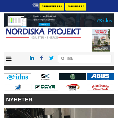
PRENUMERERA
ANNONSERA
START
KONTAKT
VÅRA ANDRA MAGASIN
PRENUMERERA
ANNONSERA
NYHETER