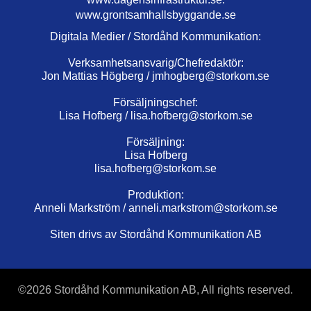
www.grontsamhallsbyggande.se
Digitala Medier / Stordåhd Kommunikation:
Verksamhetsansvarig/Chefredaktör:
Jon Mattias Högberg /
jmhogberg@storkom.se
Försäljningschef:
Lisa Hofberg /
lisa.hofberg@storkom.se
Försäljning:
Lisa Hofberg
lisa.hofberg@storkom.se
Produktion:
Anneli Markström /
anneli.markstrom@storkom.se
Siten drivs av Stordåhd Kommunikation AB
©
2026 Stordåhd Kommunikation AB, All rights reserved.