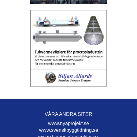
VÅRA ANDRA SITER
www.nyaprojekt.se
www.svenskbyggtidning.se
www.dagensinfrastruktur.se.