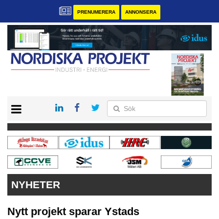
PRENUMERERA
ANNONSERA
START
KONTAKT
VÅRA ANDRA MAGASIN
PRENUMERERA
ANNONSERA
NYHETER
Nytt projekt sparar Ystads