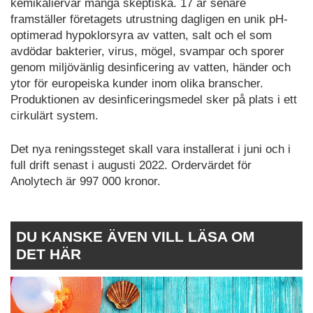
kemikaliervar många skeptiska. 17 år senare
framställer företagets utrustning dagligen en unik pH-
optimerad hypoklorsyra av vatten, salt och el som
avdödar bakterier, virus, mögel, svampar och sporer
genom miljövänlig desinficering av vatten, händer och
ytor för europeiska kunder inom olika branscher.
Produktionen av desinficeringsmedel sker på plats i ett
cirkulärt system.
Det nya reningssteget skall vara installerat i juni och i
full drift senast i augusti 2022. Ordervärdet för
Anolytech är 997 000 kronor.
DU KANSKE ÄVEN VILL LÄSA OM
DET HÄR