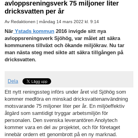
avloppsreningsverk 75 miljoner liter
dricksvatten per år
Av Redaktionen |
måndag 14 mars 2022 kl. 9:14
När
Ystads kommun
2016 invigde sitt nya
avloppsreningsverk Sjöhög, var målet att säkra
kommunens tillväxt och ökande miljökrav. Nu tar
man nästa steg med sikte att säkra tillgången på
dricksvatten.
Dela
Ett nytt reningssteg införs under året vid Sjöhög som
kommer medföra en minskad dricksvattenanvändning
motsvarande 75 miljoner liter per år. En miljöeffektiv
åtgärd som samtidigt tryggar arbetsmiljön för
personalen. Den svenska leverantören Anolytech
kommer vara en del av projektet, och för företaget
innebär ordern ett genombrott på en ny marknad.