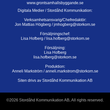
www.grontsamhallsbyggande.se
Digitala Medier / Stordåhd Kommunikation:
Verksamhetsansvarig/Chefredaktör:
Jon Mattias Högberg /
jmhogberg@storkom.se
Försäljningschef:
Lisa Hofberg /
lisa.hofberg@storkom.se
Försäljning:
Lisa Hofberg
lisa.hofberg@storkom.se
Produktion:
Anneli Markström /
anneli.markstrom@storkom.se
Siten drivs av Stordåhd Kommunikation AB
©
2026 Stordåhd Kommunikation AB, All rights reserved.