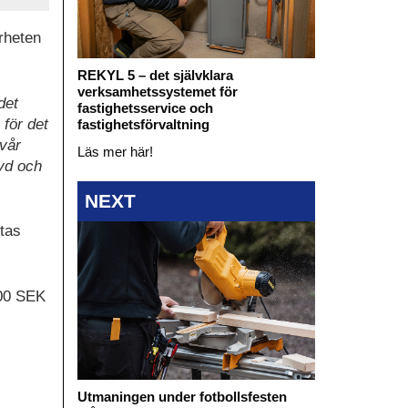
rheten
REKYL 5 – det självklara
verksamhetssystemet för
det
fastighetsservice och
 för det
fastighetsförvaltning
 vår
Läs mer här!
vd och
NEXT
tas
000 SEK
Utmaningen under fotbollsfesten