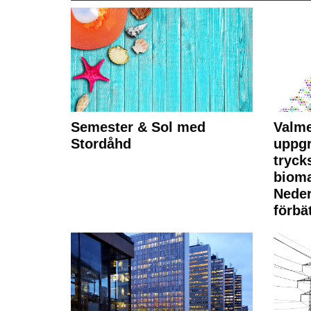
Semester & Sol med
Valme
Stordåhd
uppgr
tryck
bioma
Neder
förbät