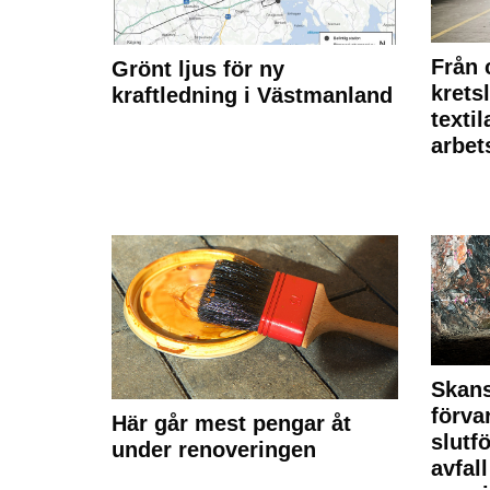
Från 
Grönt ljus för ny
krets
kraftledning i Västmanland
texti
arbet
Skan
förva
Här går mest pengar åt
slutf
under renoveringen
avfal