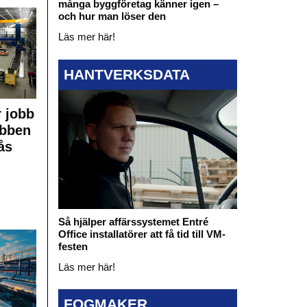
många byggföretag känner igen –
och hur man löser den
Läs mer här!
HANTVERKSDATA
 jobb
obben
ås
Så hjälper affärssystemet Entré
Office installatörer att få tid till VM-
festen
Läs mer här!
FOGMAKER