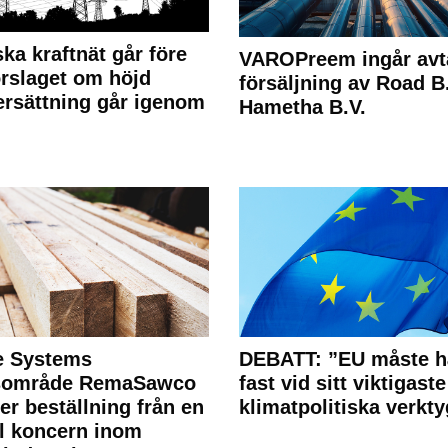
ka kraftnät går före
VAROPreem ingår avt
rslaget om höjd
försäljning av Road B.V
rsättning går igenom
Hametha B.V.
e Systems
DEBATT: ”EU måste h
rsområde RemaSawco
fast vid sitt viktigaste
ler beställning från en
klimatpolitiska verkty
l koncern inom