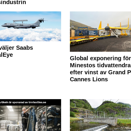
industrin
väljer Saabs
alEye
Global exponering för
Minestos tidvattendra
efter vinst av Grand P
Cannes Lions