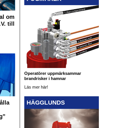
al om
. till
Operatörer uppmärksammar
brandrisker i hamnar
Läs mer här!
HÄGGLUNDS
ålla
g”