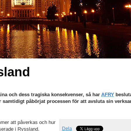
sland
ina och dess tragiska konsekvenser, så har
AFRY
besluta
r samtidigt påbörjat processen för att avsluta sin verksa
mmer att påverkas och hur
Dela
serade i Ryssland.