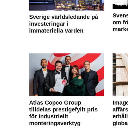
Svens
Sverige världsledande på
om fö
investeringar i
marke
immateriella värden
Atlas Copco Group
Imag
tilldelas prestigefyllt pris
affä
för industriellt
erhål
monteringsverktyg
globa