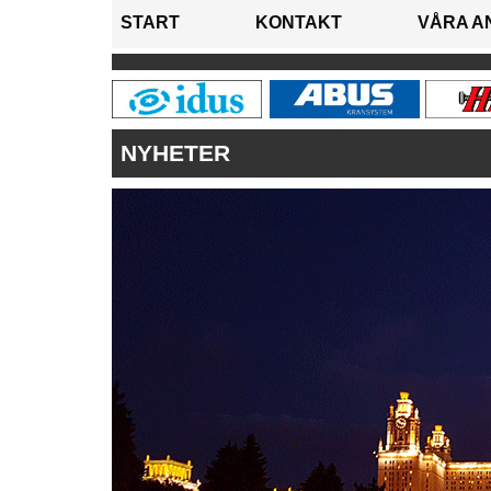
START
KONTAKT
VÅRA A
NYHETER