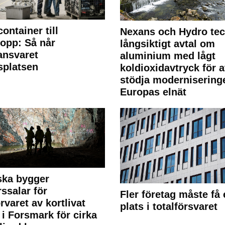
container till
Nexans och Hydro te
lopp: Så når
långsiktigt avtal om
lansvaret
aluminium med lågt
splatsen
koldioxidavtryck för a
stödja modernisering
Europas elnät
ska bygger
rssalar för
Fler företag måste få 
örvaret av kortlivat
plats i totalförsvaret
l i Forsmark för cirka