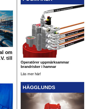
al om
. till
Operatörer uppmärksammar
brandrisker i hamnar
Läs mer här!
HÄGGLUNDS