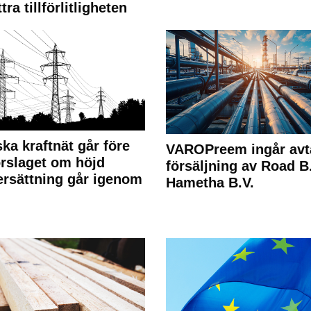
tra tillförlitligheten
ka kraftnät går före
VAROPreem ingår avt
rslaget om höjd
försäljning av Road B.V
rsättning går igenom
Hametha B.V.