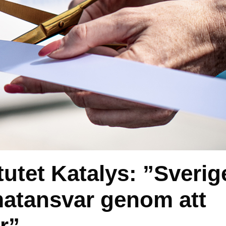
tutet Katalys: ”Sverig
imatansvar genom att
r”