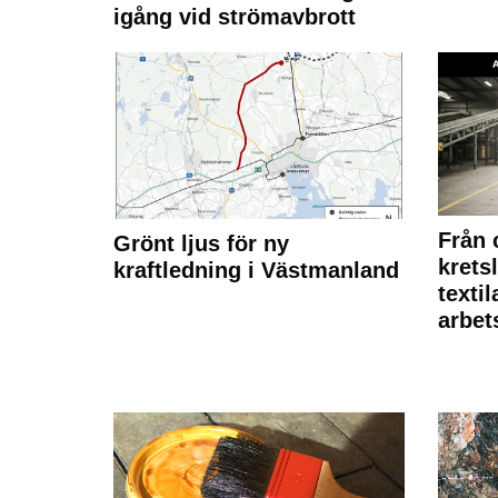
igång vid strömavbrott
Från 
Grönt ljus för ny
krets
kraftledning i Västmanland
texti
arbet