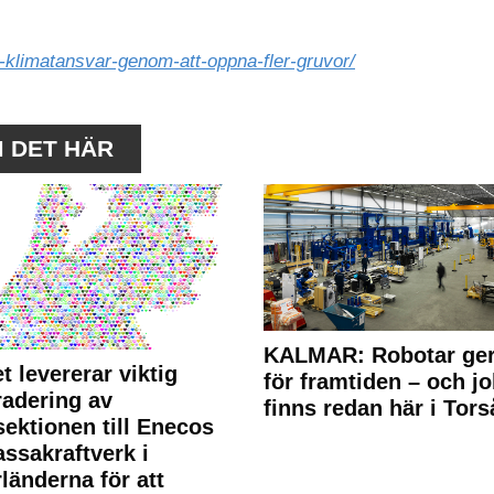
t-klimatansvar-genom-att-oppna-fler-gruvor/
M DET HÄR
KALMAR: Robotar ger
t levererar viktig
för framtiden – och j
adering av
finns redan här i Tors
sektionen till Enecos
ssakraftverk i
länderna för att