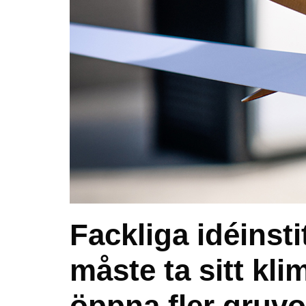
Fackliga idéinsti
måste ta sitt kl
öppna fler gruvo