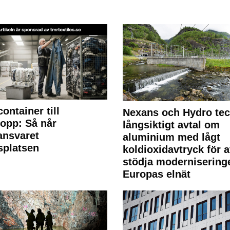
container till
Nexans och Hydro te
lopp: Så når
långsiktigt avtal om
lansvaret
aluminium med lågt
splatsen
koldioxidavtryck för a
stödja modernisering
Europas elnät