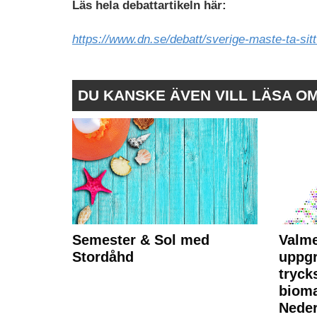
Läs hela debattartikeln här:
https://www.dn.se/debatt/sverige-maste-ta-sit
DU KANSKE ÄVEN VILL LÄSA O
Semester & Sol med
Valme
Stordåhd
uppgr
tryck
bioma
Neder