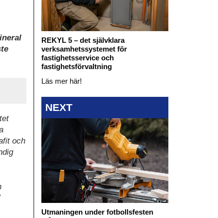
ineral
REKYL 5 – det självklara
ste
verksamhetssystemet för
fastighetsservice och
fastighetsförvaltning
Läs mer här!
NEXT
tet
a
afit och
ndig
n
”
Utmaningen under fotbollsfesten