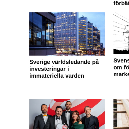
förbät
Svens
Sverige världsledande på
om fö
investeringar i
marke
immateriella värden