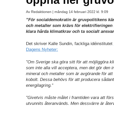
Av Redaktionen |
måndag 14 februari 2022 kl. 9:09
”För socialdemokratin är gruvpolitikens kä
och metaller som krävs för elektri­fieringe
klara hårda klimatkrav och ta socialt ansvar
Det skriver Kalle Sundin, fackliga idéinstitutet
Dagens Nyheter:
”Om Sverige ska göra sitt för att möjliggöra kl
som inte alla vill acceptera, men det gör den i
mineral och metaller som är avgörande för att 
kobolt. Dessa behövs för att producera sådant
energi­lagring.”
”Givetvis måste målet i framtiden vara att försö
utvunnits återanvänds. Men dessvärre är återv