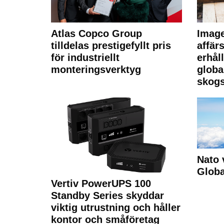
Atlas Copco Group
Imag
tilldelas prestigefyllt pris
affä
för industriellt
erhål
monteringsverktyg
globa
skogs
Nato 
Glob
Vertiv PowerUPS 100
Standby Series skyddar
viktig utrustning och håller
kontor och småföretag