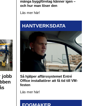
många byggföretag känner igen –
och hur man löser den
Läs mer här!
HANTVERKSDATA
 jobb
Så hjälper affärssystemet Entré
Office installatörer att få tid till VM-
obben
festen
ås
Läs mer här!
FOGMAKER