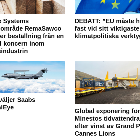
e Systems
DEBATT: ”EU måste h
rsområde RemaSawco
fast vid sitt viktigaste
ler beställning från en
klimatpolitiska verkty
l koncern inom
industrin
väljer Saabs
alEye
Global exponering för
Minestos tidvattendra
efter vinst av Grand P
Cannes Lions