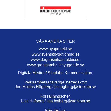
VÅRA ANDRA SITER
www.nyaprojekt.se
www.svenskbyggtidning.se
www.dagensinfrastruktur.se.
www.grontsamhallsbyggande.se
Digitala Medier / Stordåhd Kommunikation:
Verksamhetsansvarig/Chefredaktör:
Jon Mattias Högberg /
jmhogberg@storkom.se
Försäljningschef:
Lisa Hofberg /
lisa.hofberg@storkom.se
Försäljning: