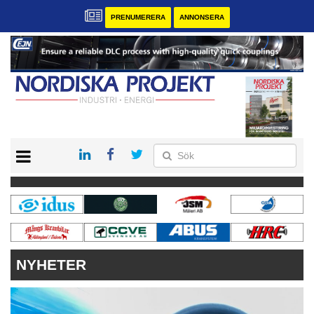
PRENUMERERA
ANNONSERA
START
KONTAKT
VÅRA ANDRA MAGASIN
PRENUMERERA
ANNONSERA
NYHETER