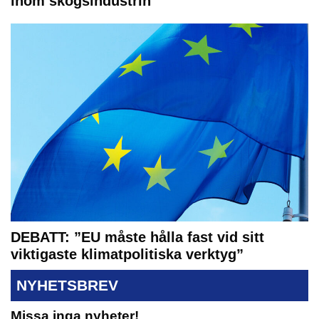
inom skogsindustrin
DEBATT: ”EU måste hålla fast vid sitt
viktigaste klimatpolitiska verktyg”
NYHETSBREV
Missa inga nyheter!