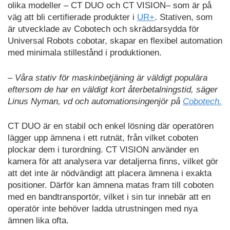
olika modeller – CT DUO och CT VISION– som är på
väg att bli certifierade produkter i
UR+
. Stativen, som
är utvecklade av Cobotech och skräddarsydda för
Universal Robots cobotar, skapar en flexibel automation
med minimala stillestånd i produktionen.
– Våra stativ för maskinbetjäning är väldigt populära
eftersom de har en väldigt kort återbetalningstid, säger
Linus Nyman, vd och automationsingenjör på
Cobotech.
CT DUO är en stabil och enkel lösning där operatören
lägger upp ämnena i ett rutnät, från vilket coboten
plockar dem i turordning. CT VISION använder en
kamera för att analysera var detaljerna finns, vilket gör
att det inte är nödvändigt att placera ämnena i exakta
positioner. Därför kan ämnena matas fram till coboten
med en bandtransportör, vilket i sin tur innebär att en
operatör inte behöver ladda utrustningen med nya
ämnen lika ofta.