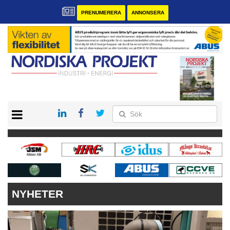
PRENUMERERA
ANNONSERA
START
KONTAKT
VÅRA ANDRA MAGASIN
PRENUMERERA
ANNONSERA
NYHETER