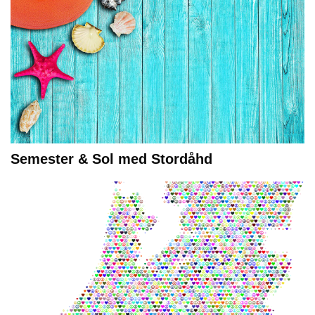
Semester & Sol med Stordåhd