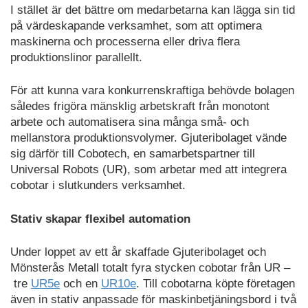
I stället är det bättre om medarbetarna kan lägga sin tid
på värdeskapande verksamhet, som att optimera
maskinerna och processerna eller driva flera
produktionslinor parallellt.
För att kunna vara konkurrenskraftiga behövde bolagen
således frigöra mänsklig arbetskraft från monotont
arbete och automatisera sina många små- och
mellanstora produktionsvolymer. Gjuteribolaget vände
sig därför till Cobotech, en samarbetspartner till
Universal Robots (UR), som arbetar med att integrera
cobotar i slutkunders verksamhet.
Stativ skapar flexibel automation
Under loppet av ett år skaffade Gjuteribolaget och
Mönsterås Metall totalt fyra stycken cobotar från UR –
tre
UR5e
och en
UR10e
. Till cobotarna köpte företagen
även in stativ anpassade för maskinbetjäningsbord i två