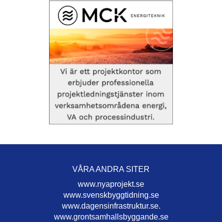
VÅRA ANDRA SITER
www.nyaprojekt.se
www.svenskbyggtidning.se
www.dagensinfrastruktur.se.
www.grontsamhallsbyggande.se