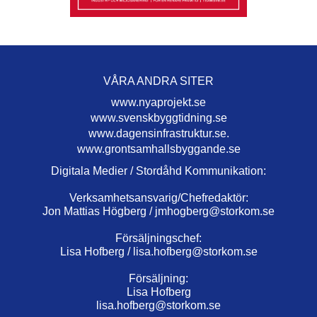
VÅRA ANDRA SITER
www.nyaprojekt.se
www.svenskbyggtidning.se
www.dagensinfrastruktur.se.
www.grontsamhallsbyggande.se
Digitala Medier / Stordåhd Kommunikation:
Verksamhetsansvarig/Chefredaktör:
Jon Mattias Högberg /
jmhogberg@storkom.se
Försäljningschef:
Lisa Hofberg /
lisa.hofberg@storkom.se
Försäljning:
Lisa Hofberg
lisa.hofberg@storkom.se