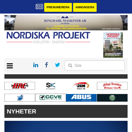
PRENUMERERA
ANNONSERA
START
KONTAKT
VÅRA ANDRA MAGASIN
PRENUMERERA
ANNONSERA
NYHETER