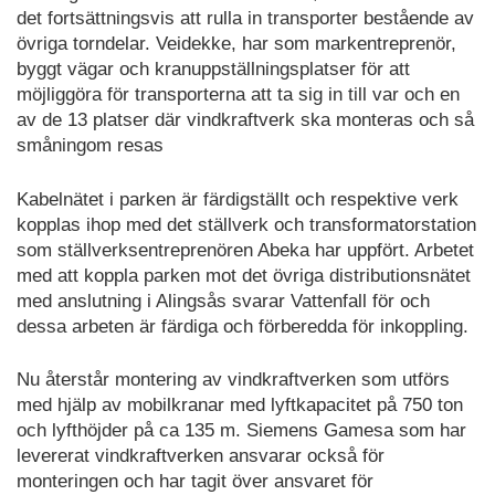
det fortsättningsvis att rulla in transporter bestående av
övriga torndelar. Veidekke, har som markentreprenör,
byggt vägar och kranuppställningsplatser för att
möjliggöra för transporterna att ta sig in till var och en
av de 13 platser där vindkraftverk ska monteras och så
småningom resas
Kabelnätet i parken är färdigställt och respektive verk
kopplas ihop med det ställverk och transformatorstation
som ställverksentreprenören Abeka har uppfört. Arbetet
med att koppla parken mot det övriga distributionsnätet
med anslutning i Alingsås svarar Vattenfall för och
dessa arbeten är färdiga och förberedda för inkoppling.
Nu återstår montering av vindkraftverken som utförs
med hjälp av mobilkranar med lyftkapacitet på 750 ton
och lyfthöjder på ca 135 m. Siemens Gamesa som har
levererat vindkraftverken ansvarar också för
monteringen och har tagit över ansvaret för