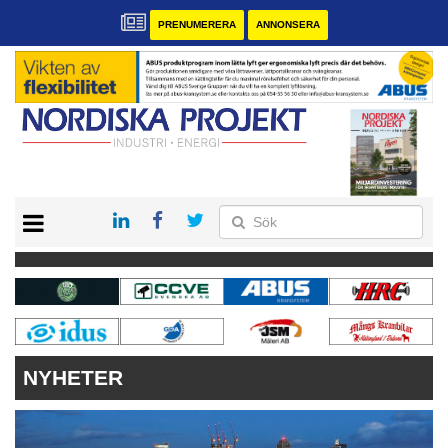
PRENUMERERA
ANNONSERA
START
KONTAKT
VÅRA ANDRA MAGASIN
PRENUMERERA
ANNONSERA
NYHETER