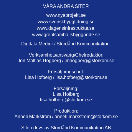
VÅRA ANDRA SITER
www.nyaprojekt.se
www.svenskbyggtidning.se
www.dagensinfrastruktur.se.
www.grontsamhallsbyggande.se
Digitala Medier / Stordåhd Kommunikation:
Verksamhetsansvarig/Chefredaktör:
Jon Mattias Högberg /
jmhogberg@storkom.se
Försäljningschef:
Lisa Hofberg /
lisa.hofberg@storkom.se
Försäljning:
Lisa Hofberg
lisa.hofberg@storkom.se
Produktion:
Anneli Markström /
anneli.markstrom@storkom.se
Siten drivs av Stordåhd Kommunikation AB