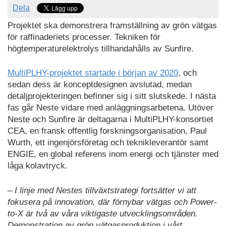
Dela
Projektet ska demonstrera framställning av grön vätgas
för raffinaderiets processer. Tekniken för
högtemperaturelektrolys tillhandahålls av Sunfire.
MultiPLHY-projektet startade i början av 2020
, och
sedan dess är konceptdesignen avslutad, medan
detaljprojekteringen befinner sig i sitt slutskede. I nästa
fas går Neste vidare med anläggningsarbetena. Utöver
Neste och Sunfire är deltagarna i MultiPLHY-konsortiet
CEA, en fransk offentlig forskningsorganisation, Paul
Wurth, ett ingenjörsföretag och teknikleverantör samt
ENGIE, en global referens inom energi och tjänster med
låga kolavtryck.
– I linje med Nestes tillväxtstrategi fortsätter vi att
fokusera på innovation, där förnybar vätgas och Power-
to-X är två av våra viktigaste utvecklingsområden.
Demonstration av grön vätgasproduktion i vårt