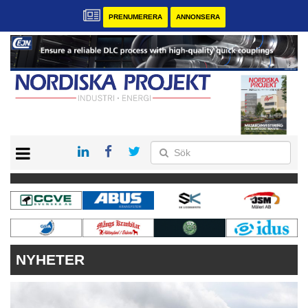
PRENUMERERA
ANNONSERA
START
KONTAKT
VÅRA ANDRA MAGASIN
PRENUMERERA
ANNONSERA
NYHETER