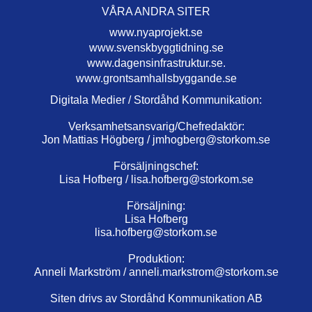
VÅRA ANDRA SITER
www.nyaprojekt.se
www.svenskbyggtidning.se
www.dagensinfrastruktur.se.
www.grontsamhallsbyggande.se
Digitala Medier / Stordåhd Kommunikation:
Verksamhetsansvarig/Chefredaktör:
Jon Mattias Högberg /
jmhogberg@storkom.se
Försäljningschef:
Lisa Hofberg /
lisa.hofberg@storkom.se
Försäljning:
Lisa Hofberg
lisa.hofberg@storkom.se
Produktion:
Anneli Markström /
anneli.markstrom@storkom.se
Siten drivs av Stordåhd Kommunikation AB