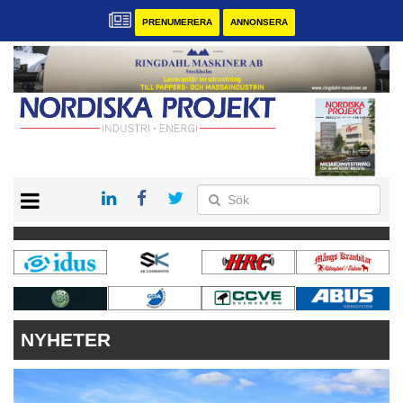
PRENUMERERA
ANNONSERA
START
KONTAKT
VÅRA ANDRA MAGASIN
PRENUMERERA
ANNONSERA
NYHETER