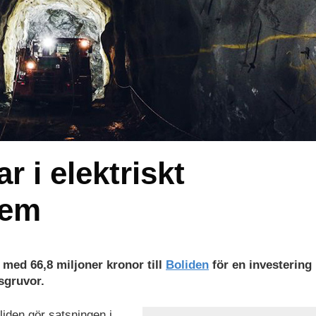
r i elektriskt
tem
 med 66,8 miljoner kronor till
Boliden
för en investering i
sgruvor.
liden gör satsningen i