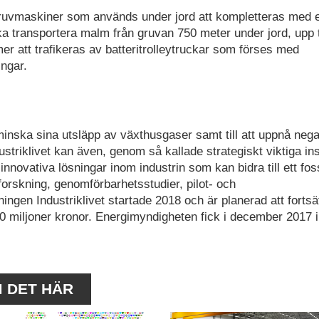
gruvmaskiner som används under jord att kompletteras med 
ka transportera malm från gruvan 750 meter under jord, upp t
r att trafikeras av batteritrolleytruckar som förses med
ngar.
att minska sina utsläpp av växthusgaser samt till att uppnå nega
dustriklivet kan även, genom så kallade strategiskt viktiga in
 innovativa lösningar inom industrin som kan bidra till ett fossi
 forskning, genomförbarhetsstudier, pilot- och
ngen Industriklivet startade 2018 och är planerad att fortsätt
50 miljoner kronor. Energimyndigheten fick i december 2017 i
M DET HÄR