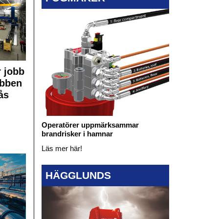
 jobb
obben
ås
Operatörer uppmärksammar
brandrisker i hamnar
Läs mer här!
HÄGGLUNDS