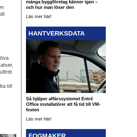
många byggföretag känner igen –
en
och hur man löser den
ill
Läs mer här!
HANTVERKSDATA
tiva
satser,
lfritt
a till
Så hjälper affärssystemet Entré
Office installatörer att få tid till VM-
festen
Läs mer här!
FOGMAKER