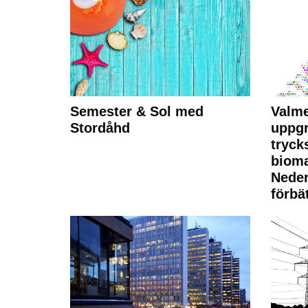
Semester & Sol med
Valme
Stordåhd
uppgr
tryck
bioma
Neder
förbät