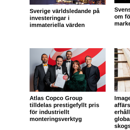
Svens
Sverige världsledande på
om fö
investeringar i
marke
immateriella värden
Atlas Copco Group
Imag
tilldelas prestigefyllt pris
affä
för industriellt
erhål
monteringsverktyg
globa
skogs