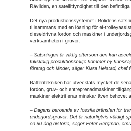
Rävliden, en satellitfyndighet till den befintlig
Det nya produktionssystemet i Bolidens satsni
tillsammans med en lösning för el-trolleyassi
dieseldrivna fordon och maskiner i underjordsg
verksamheten i gruvor.
– Satsningen är viktig eftersom den kan accele
fullskalig produktionsmiljö kommer ny kunskap
företag och länder, säger Klara Helstad, chef 
Batteritekniken har utvecklats mycket de senast
fordon, gruv- och entreprenadmaskiner tillgä
maskiner elektrifieras minskar även behovet av
– Dagens beroende av fossila bränslen för tra
underjordsgruvor. Det är naturligtvis väldigt s
en 90-årig historia, säger Peter Bergman, om