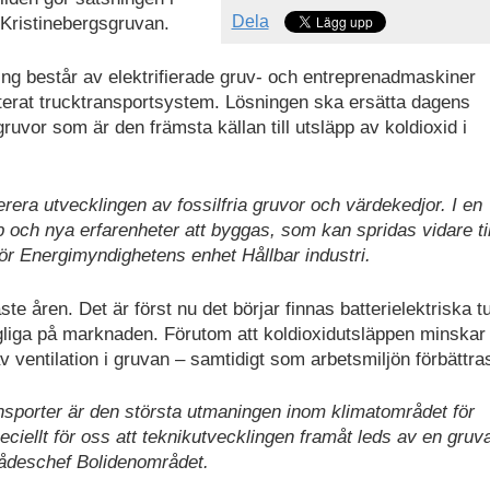
Dela
a Kristinebergsgruvan.
ng består av elektrifierade gruv- och entreprenadmaskiner
sterat trucktransportsystem. Lösningen ska ersätta dagens
ruvor som är den främsta källan till utsläpp av koldioxid i
rera utvecklingen av fossilfria gruvor och värdekedjor. I en
 och nya erfarenheter att byggas, som kan spridas vidare ti
för Energimyndighetens enhet Hållbar industri.
e åren. Det är först nu det börjar finnas batterielektriska t
ngliga på marknaden. Förutom att koldioxidutsläppen minska
 ventilation i gruvan – samtidigt som arbetsmiljön förbättra
nsporter är den största utmaningen inom klimatområdet för
peciellt för oss att teknikutvecklingen framåt leds av en gru
rådeschef Bolidenområdet.