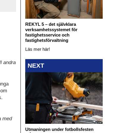
REKYL 5 – det självklara
verksamhetssystemet för
fastighetsservice och
fastighetsförvaltning
Läs mer här!
ll andra
NEXT
unga
r om
s.
va med
Utmaningen under fotbollsfesten