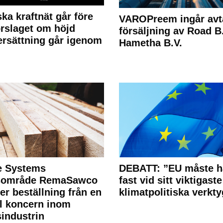
ka kraftnät går före
VAROPreem ingår avt
rslaget om höjd
försäljning av Road B.V
rsättning går igenom
Hametha B.V.
e Systems
DEBATT: ”EU måste h
rsområde RemaSawco
fast vid sitt viktigaste
ler beställning från en
klimatpolitiska verkty
l koncern inom
industrin