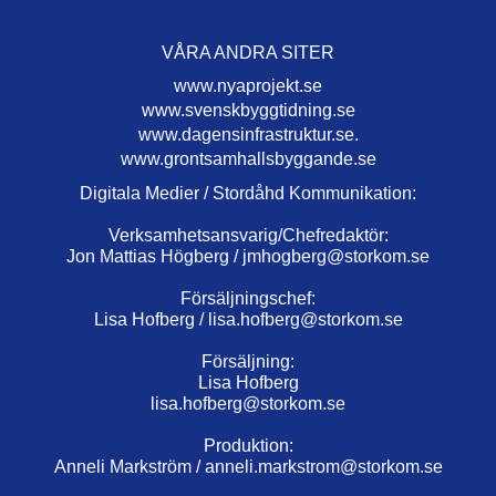
VÅRA ANDRA SITER
www.nyaprojekt.se
www.svenskbyggtidning.se
www.dagensinfrastruktur.se.
www.grontsamhallsbyggande.se
Digitala Medier / Stordåhd Kommunikation:
Verksamhetsansvarig/Chefredaktör:
Jon Mattias Högberg /
jmhogberg@storkom.se
Försäljningschef:
Lisa Hofberg /
lisa.hofberg@storkom.se
Försäljning:
Lisa Hofberg
lisa.hofberg@storkom.se
Produktion:
Anneli Markström /
anneli.markstrom@storkom.se