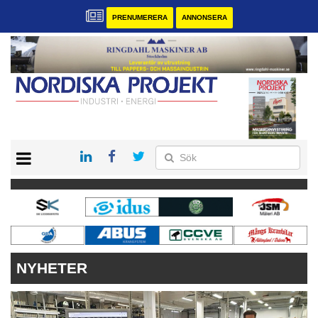
PRENUMERERA
ANNONSERA
START
KONTAKT
VÅRA ANDRA MAGASIN
PRENUMERERA
ANNONSERA
NYHETER