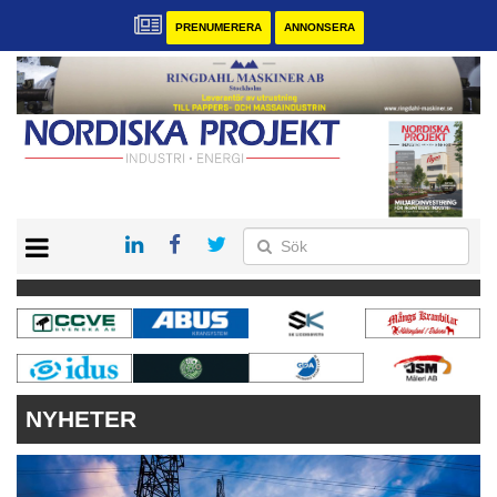
PRENUMERERA
ANNONSERA
START
KONTAKT
VÅRA ANDRA MAGASIN
PRENUMERERA
ANNONSERA
NYHETER