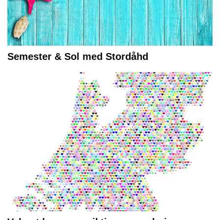
Semester & Sol med Stordåhd