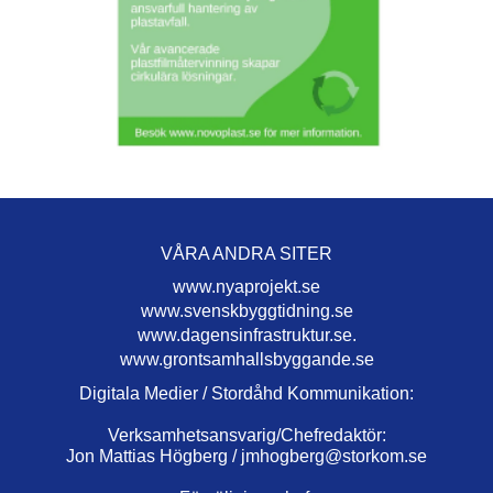
VÅRA ANDRA SITER
www.nyaprojekt.se
www.svenskbyggtidning.se
www.dagensinfrastruktur.se.
www.grontsamhallsbyggande.se
Digitala Medier / Stordåhd Kommunikation:
Verksamhetsansvarig/Chefredaktör:
Jon Mattias Högberg /
jmhogberg@storkom.se