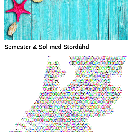
Semester & Sol med Stordåhd