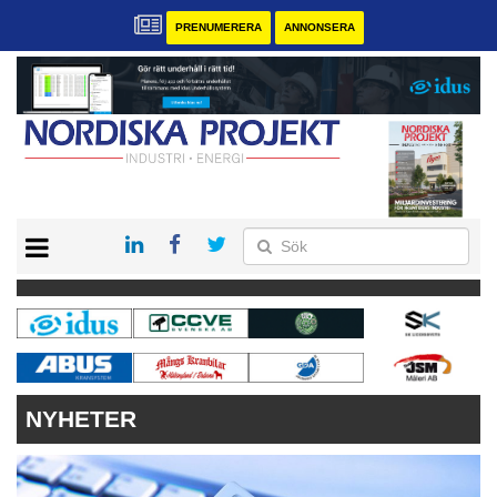
PRENUMERERA
ANNONSERA
START
KONTAKT
VÅRA ANDRA MAGASIN
PRENUMERERA
ANNONSERA
NYHETER