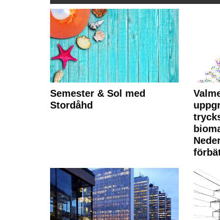
Semester & Sol med
Valme
Stordåhd
uppgr
tryck
bioma
Neder
förbät