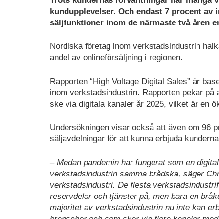
Trots kundernas förväntningar har många v
kundupplevelser. Och endast 7 procent av ind
säljfunktioner inom de närmaste två åren e
Nordiska företag inom verkstadsindustrin halkar
andel av onlineförsäljning i regionen.
Rapporten “High Voltage Digital Sales” är bas
inom verkstadsindustrin. Rapporten pekar på a
ske via digitala kanaler år 2025, vilket är en 
Undersökningen visar också att även om 96 p
säljavdelningar för att kunna erbjuda kunderna 
– Medan pandemin har fungerat som en digital va
verkstadsindustrin samma brådska, säger Chris
verkstadsindustri. De flesta verkstadsindustriför
reservdelar och tjänster på, men bara en bråkde
majoritet av verkstadsindustrin nu inte kan er
branscher och som sker via flera kanaler med fok