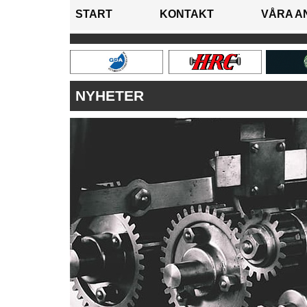
START
KONTAKT
VÅRA A
NYHETER