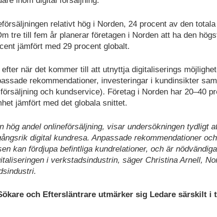
re inom digital försäljning.
eförsäljningen relativt hög i Norden, 24 procent av den totala
Om tre till fem år planerar företagen i Norden att ha den högs
ocent jämfört med 29 procent globalt.
ter när det kommer till att utnyttja digitaliserings möjlighet
npassade rekommendationer, investeringar i kundinsikter sam
försäljning och kundservice). Företag i Norden har 20–40 p
et jämfört med det globala snittet.
hög andel onlineförsäljning, visar undersökningen tydligt at
mgångsrik digital kundresa. Anpassade rekommendationer och
n kan fördjupa befintliga kundrelationer, och är nödvändiga 
italiseringen i verkstadsindustrin, säger Christina Arnell, No
dsindustri.
̈kare och Eftersläntrare utmärker sig Ledare särskilt i t