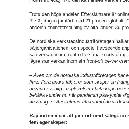
industriföretag i Norden kan anses vara en Leda
Trots den höga andelen Eftersläntrare är onlin
försäljningen jämfört med 21 procent globalt. 
andelen onlineförsäljning av alla länder, 36 pr
De nordiska verkstadsindustriföretagen halkar ef
säljorganisationen, och speciellt avseende a
samverkan inom front-office (marknadsföring, 
lägre samverkan inom sin front-office-verksamh
– Även om de nordiska industriföretagen har en 
finns flera andra faktorer som skapar en fra
användarvänliga upplevelser i hela köpprocesse
behålla kunder nu när pandemin påskyndat dig
ansvarig för Accentures affärsområde verksta
Rapporten visar att jämfört med kategorin So
fem egenskaper: