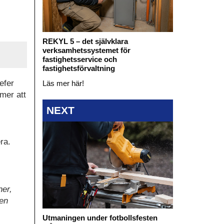
REKYL 5 – det självklara
verksamhetssystemet för
fastighetsservice och
fastighetsförvaltning
efer
Läs mer här!
mmer att
NEXT
ra.
ner,
 en
Utmaningen under fotbollsfesten