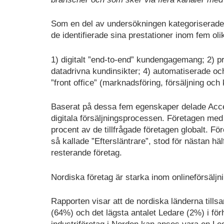
Som en del av undersökningen kategoriserade 
de identifierade sina prestationer inom fem olika 
1) digitalt ”end-to-end” kundengagemang; 2) p
datadrivna kundinsikter; 4) automatiserade oc
”front office” (marknadsföring, försäljning oc
Baserat på dessa fem egenskaper delade Accent
digitala försäljningsprocessen. Företagen m
procent av de tillfrågade företagen globalt. Fo
så kallade ”Eftersläntrare”, stod för nästan
resterande företag.
Nordiska företag är starka inom onlineförsäl
Rapporten visar att de nordiska länderna tills
(64%) och det lägsta antalet Ledare (2%) i förh