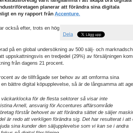
erkstadsföretag varit långsamma i att skapa bra digitala
ustriföretagen planerar att förändra sina digitala
nligt en ny rapport från
Accenture.
 också efter, trots en hög
Dela
erad på en global undersökning av 500 sälj- och marknadsch
tt uppskattningsvis en tredjedel (29%) av försäljningen ko
ökning från dagens 21 procent.
rocent av de tillfrågade ser behov av att omforma sina
en bättre digital köpupplevelse, så är de långsamma att age
̈ckarklocka för de flesta sektorer så visar inte
tina Arnell, ansvarig för Accentures affärsområde
etag förstår behovet av att förändra sättet de säljer maski
l är redo att verkligen förändra sig. Det har resulterat i att
bjuda sina kunder den säljupplevelse som vi kan se i andra
us på digital försäljning.