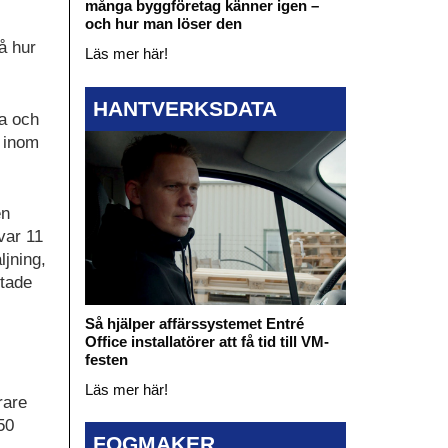
många byggföretag känner igen –
och hur man löser den
̊ hur
Läs mer här!
HANTVERKSDATA
ra och
n inom
en
var 11
ljning,
ttade
Så hjälper affärssystemet Entré
Office installatörer att få tid till VM-
festen
Läs mer här!
rare
 50
FOGMAKER