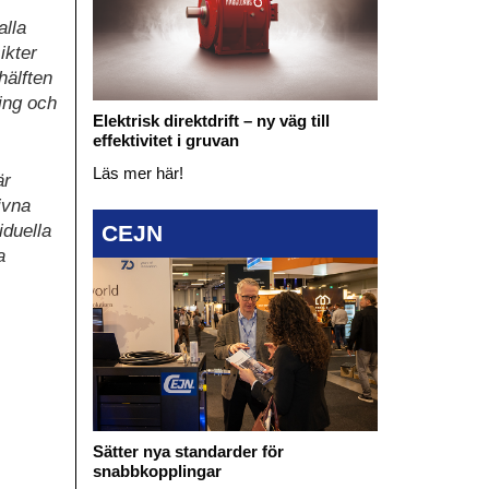
alla
ikter
älften
ing och
Elektrisk direktdrift – ny väg till
effektivitet i gruvan
Läs mer här!
̈r
ivna
CEJN
iduella
a
Sätter nya standarder för
snabbkopplingar