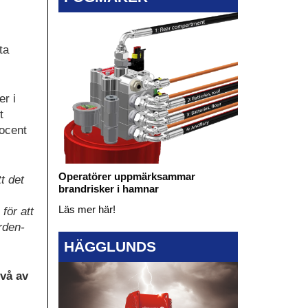
ta
er i
t
rocent
Operatörer uppmärksammar
t det
brandrisker i hamnar
Läs mer här!
för att
rden-
HÄGGLUNDS
vå av