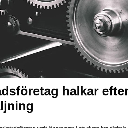
sföretag halkar efter
̈ljning