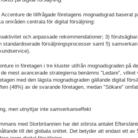
Accenture de tillfrågade företagens mognadsgrad baserat pa
områden centrala för digital försäljning:
roaktivitet och anpassade rekommendationer; 3) förutsägba
h standardiserade försäljningsprocesser samt 5) samverka
h kundservice).
ure in företagen i tre kluster utifrån mognadsgraden på d
ed de mest avancerade strategierna benämns ”Ledare”, vilket 
̈retagen med den lägsta mognadsgraden gällande digital försä
 hälften (48%) av de svarande företagen, medan ”Sökare” omfa
jning, men utnyttjar inte samverkanseffekt
ammans med Storbritannien har det största antalet Efterslänt
ållande till det globala snittet. Det betyder att endast ett av