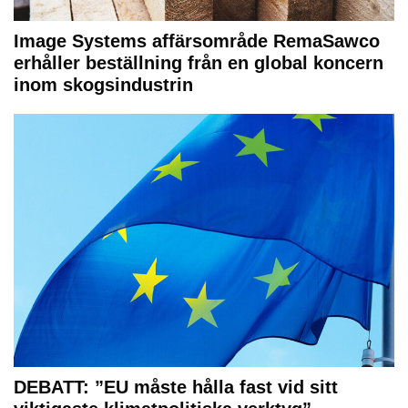
Image Systems affärsområde RemaSawco
erhåller beställning från en global koncern
inom skogsindustrin
DEBATT: ”EU måste hålla fast vid sitt