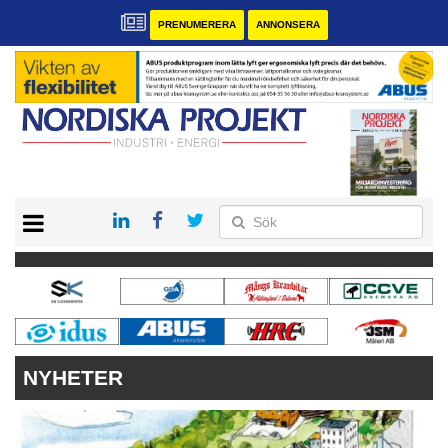
PRENUMERERA
ANNONSERA
START
KONTAKT
VÅRA ANDRA MAGASIN
PRENUMERERA
ANNONSERA
NYHETER