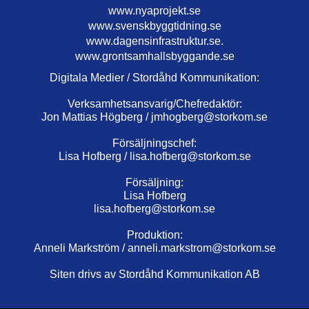
www.nyaprojekt.se
www.svenskbyggtidning.se
www.dagensinfrastruktur.se.
www.grontsamhallsbyggande.se
Digitala Medier / Stordåhd Kommunikation:
Verksamhetsansvarig/Chefredaktör:
Jon Mattias Högberg /
jmhogberg@storkom.se
Försäljningschef:
Lisa Hofberg /
lisa.hofberg@storkom.se
Försäljning:
Lisa Hofberg
lisa.hofberg@storkom.se
Produktion:
Anneli Markström /
anneli.markstrom@storkom.se
Siten drivs av Stordåhd Kommunikation AB