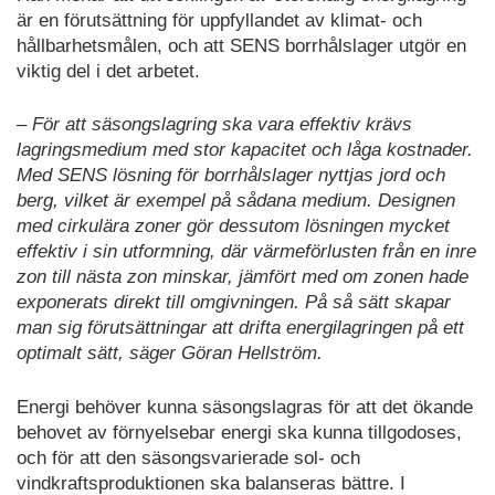
är en förutsättning för uppfyllandet av klimat- och
hållbarhetsmålen, och att SENS borrhålslager utgör en
viktig del i det arbetet.
– För att säsongslagring ska vara effektiv krävs
lagringsmedium med stor kapacitet och låga kostnader.
Med SENS lösning för borrhålslager nyttjas jord och
berg, vilket är exempel på sådana medium. Designen
med cirkulära zoner gör dessutom lösningen mycket
effektiv i sin utformning, där värmeförlusten från en inre
zon till nästa zon minskar, jämfört med om zonen hade
exponerats direkt till omgivningen. På så sätt skapar
man sig förutsättningar att drifta energilagringen på ett
optimalt sätt, säger Göran Hellström.
Energi behöver kunna säsongslagras för att det ökande
behovet av förnyelsebar energi ska kunna tillgodoses,
och för att den säsongsvarierade sol- och
vindkraftsproduktionen ska balanseras bättre. I