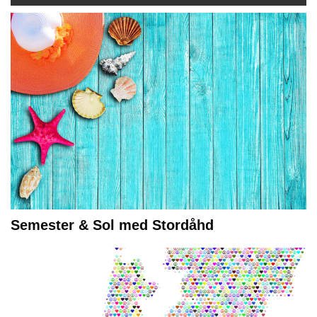
Semester & Sol med Stordåhd