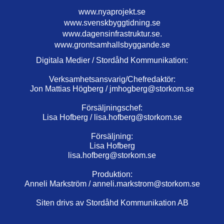
www.nyaprojekt.se
www.svenskbyggtidning.se
www.dagensinfrastruktur.se.
www.grontsamhallsbyggande.se
Digitala Medier / Stordåhd Kommunikation:
Verksamhetsansvarig/Chefredaktör:
Jon Mattias Högberg /
jmhogberg@storkom.se
Försäljningschef:
Lisa Hofberg /
lisa.hofberg@storkom.se
Försäljning:
Lisa Hofberg
lisa.hofberg@storkom.se
Produktion:
Anneli Markström /
anneli.markstrom@storkom.se
Siten drivs av Stordåhd Kommunikation AB