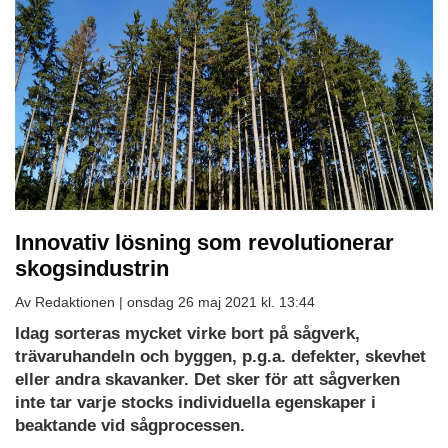
Innovativ lösning som revolutionerar
skogsindustrin
Av Redaktionen |
onsdag 26 maj 2021 kl. 13:44
Ladda
Idag sorteras mycket virke bort på sågverk,
ned
trävaruhandeln och byggen, p.g.a. defekter, skevhet
som
eller andra skavanker. Det sker för att sågverken
PDF
inte tar varje stocks individuella egenskaper i
beaktande vid sågprocessen.