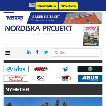
PRENUMERERA
ANNONSERA
START
KONTAKT
VÅRA ANDRA MAGASIN
PRENUMERERA
ANNONSERA
NYHETER