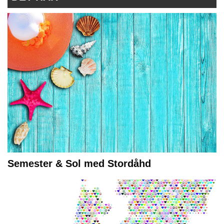
Semester & Sol med Stordåhd