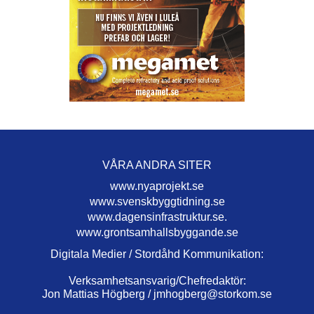
VÅRA ANDRA SITER
www.nyaprojekt.se
www.svenskbyggtidning.se
www.dagensinfrastruktur.se.
www.grontsamhallsbyggande.se
Digitala Medier / Stordåhd Kommunikation:
Verksamhetsansvarig/Chefredaktör:
Jon Mattias Högberg /
jmhogberg@storkom.se