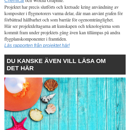
och Woxna Graphite.
Chemical
Projektet har precis slutförts och kretsade kring användning av
kompositer i flygmotorers varma delar, där man använt grafen för
förbättrad hållbarhet och som barriär för ogenomtränglighet.
Här ser projektdeltagarna att kunskapen och teknologierna som
kommit fram under projektets gång även kan tillämpas på andra
flygplanskomponenter i framtiden.
Läs rapporten från projektet här!
DU KANSKE ÄVEN VILL LÄSA OM
DET HÄR