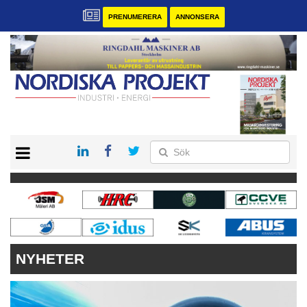
PRENUMERERA
ANNONSERA
START
KONTAKT
VÅRA ANDRA MAGASIN
PRENUMERERA
ANNONSERA
NYHETER