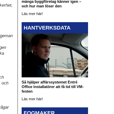
många byggföretag känner igen –
kerhet,
och hur man löser den
Läs mer här!
HANTVERKSDATA
 Ygeman
agen
ska
ch
Så hjälper affärssystemet Entré
t och
Office installatörer att få tid till VM-
festen
Läs mer här!
vågar
FOGMAKER