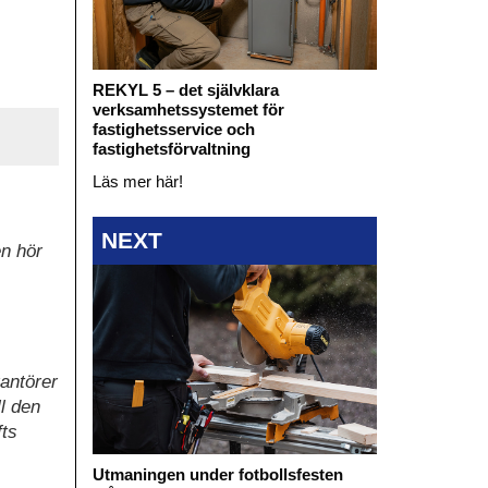
REKYL 5 – det självklara
verksamhetssystemet för
fastighetsservice och
fastighetsförvaltning
Läs mer här!
NEXT
en hör
rantörer
ll den
fts
Utmaningen under fotbollsfesten