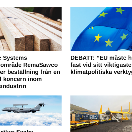
e Systems
DEBATT: ”EU måste h
rsområde RemaSawco
fast vid sitt viktigaste
ler beställning från en
klimatpolitiska verkty
l koncern inom
industrin