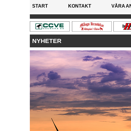
START
KONTAKT
VÅRA A
NYHETER