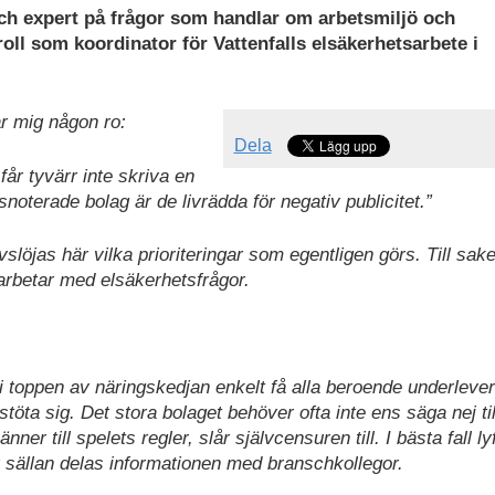
och expert på frågor som handlar om arbetsmiljö och
roll som koordinator för Vattenfalls elsäkerhetsarbete i
ar mig någon ro:
Dela
r tyvärr inte skriva en
noterade bolag är de livrädda för negativ publicitet.”
vslöjas här vilka prioriteringar som egentligen görs. Till sak
 arbetar med elsäkerhetsfrågor.
i toppen av näringskedjan enkelt få alla beroende underleve
tt stöta sig. Det stora bolaget behöver ofta inte ens säga nej ti
nner till spelets regler, slår självcensuren till. I bästa fall ly
r sällan delas informationen med branschkollegor.