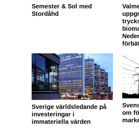
Semester & Sol med
Valme
Stordåhd
uppgr
tryck
bioma
Neder
förbät
Svens
Sverige världsledande på
om fö
investeringar i
marke
immateriella värden