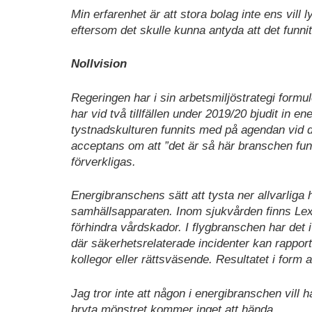
Min erfarenhet är att stora bolag inte ens vill
eftersom det skulle kunna antyda att det funnit
Nollvision
Regeringen har i sin arbetsmiljöstrategi formu
har vid två tillfällen under 2019/20 bjudit in e
tystnadskulturen funnits med på agendan vid 
acceptans om att ”det är så här branschen funge
förverkligas.
Energibranschens sätt att tysta ner allvarliga h
samhällsapparaten. Inom sjukvården finns Lex
förhindra vårdskador. I flygbranschen har det i
där säkerhetsrelaterade incidenter kan rapporte
kollegor eller rättsväsende. Resultatet i form a
Jag tror inte att någon i energibranschen vill h
bryta mönstret kommer inget att hända.