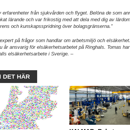
av erfarenheter från sjukvården och flyget. Belöna de som an
ökat lärande och var frikostig med att dela med dig av lärdom
arens och kunskapsspridning över bolagsgränserna.”
expert på frågor som handlar om arbetsmiljö och elsäkerhet
 sju år ansvarig för elsäkerhetsarbetet på Ringhals. Tomas ha
alls elsäkerhetsarbete i Sverige. –
M DET HÄR