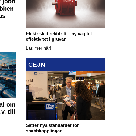
 jobb
obben
ås
Elektrisk direktdrift – ny väg till
effektivitet i gruvan
Läs mer här!
CEJN
al om
. till
Sätter nya standarder för
snabbkopplingar