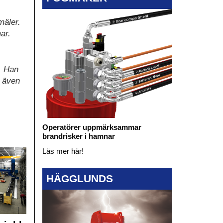
mäler.
ar.
. Han
r även
Operatörer uppmärksammar
brandrisker i hamnar
Läs mer här!
HÄGGLUNDS