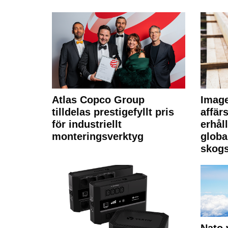
Atlas Copco Group
Imag
tilldelas prestigefyllt pris
affä
för industriellt
erhål
monteringsverktyg
globa
skogs