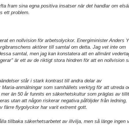
 lyfta fram sina egna positiva insatser när det handlar om elsä
s ett problem.
lerat en nollvision för arbetsolyckor. Energiminister Anders
nergibranschens aktörer till samtal om detta. Jag vet inte om
dessa samtal, men jag kan konstatera att en allmänt vedert
rar” är ett av de riktigt stora hindren för att en nollvision 
ändelser står i stark kontrast till andra delar av
 Maria-anmälningar som samhällets verktyg för att utreda o
 mer än 50 år funnits en säkerhetskultur som präglas av tilli
ras utan att någon riskerar negativa påföljder från ledning,
v färre flygolyckor har varit extremt gott.
ålla tillbaka säkerhetsarbetet av illvilja, men så länge ingen 