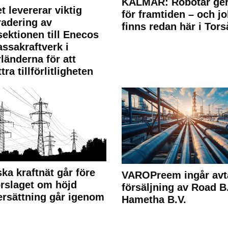
KALMAR: Robotar ger
t levererar viktig
för framtiden – och j
adering av
finns redan här i Tors
sektionen till Enecos
ssakraftverk i
länderna för att
tra tillförlitligheten
ka kraftnät går före
VAROPreem ingår avt
rslaget om höjd
försäljning av Road B.V
rsättning går igenom
Hametha B.V.