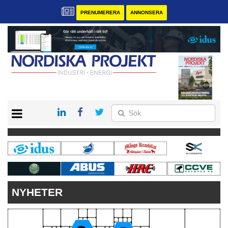
PRENUMERERA
ANNONSERA
START
KONTAKT
VÅRA ANDRA MAGASIN
PRENUMERERA
ANNONSERA
NYHETER