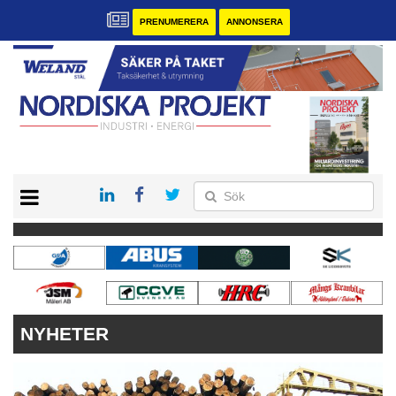
PRENUMERERA
ANNONSERA
START
KONTAKT
VÅRA ANDRA MAGASIN
PRENUMERERA
ANNONSERA
NYHETER