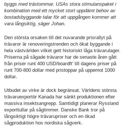
byggs med trästommar. USAs stora stimulanspaket i
kombination med ett mycket stort uppdämt behov av
bostadsbyggande talar för att uppgången kommer att
vara långsiktig, säger Johan.
Den största orsaken till det nuvarande prisrallyt på
trävaror är renoveringstrenden och ökat byggande i
hela västvärlden vilket gett historiskt låga trävarulager.
Priserna på sågade trävaror har de senaste åren gått
från priser runt 400 USD/boardft’ till dagens priser på
runt 700-800 dollar med pristoppar på uppemot 1000
dollar.
Utbudet av virke är dock begränsat. Världens största
trävaruexportör Kanada har sänkt produktionen efter
massiva insektsangrepp. Samtidigt planerar Ryssland
exporttullar på sågtimmer. Danske Bank tror på
långsiktigt högre trävarupriser och en ökad
sågproduktion hos nordiska sågverk.