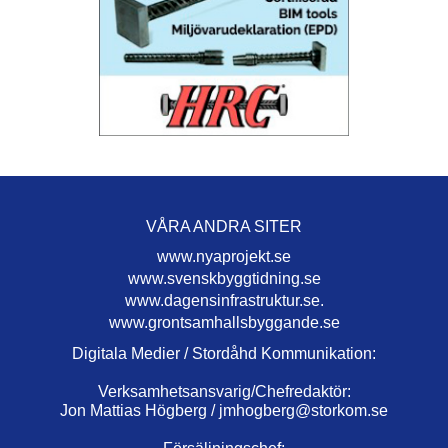
VÅRA ANDRA SITER
www.nyaprojekt.se
www.svenskbyggtidning.se
www.dagensinfrastruktur.se.
www.grontsamhallsbyggande.se
Digitala Medier / Stordåhd Kommunikation:
Verksamhetsansvarig/Chefredaktör:
Jon Mattias Högberg /
jmhogberg@storkom.se