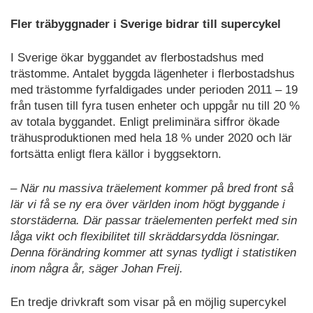
Fler träbyggnader i Sverige bidrar till supercykel
I Sverige ökar byggandet av flerbostadshus med
trästomme. Antalet byggda lägenheter i flerbostadshus
med trästomme fyrfaldigades under perioden 2011 – 19
från tusen till fyra tusen enheter och uppgår nu till 20 %
av totala byggandet. Enligt preliminära siffror ökade
trähusproduktionen med hela 18 % under 2020 och lär
fortsätta enligt flera källor i byggsektorn.
– När nu massiva träelement kommer på bred front så
lär vi få se ny era över världen inom högt byggande i
storstäderna. Där passar träelementen perfekt med sin
låga vikt och flexibilitet till skräddarsydda lösningar.
Denna förändring kommer att synas tydligt i statistiken
inom några år, säger Johan Freij.
En tredje drivkraft som visar på en möjlig supercykel