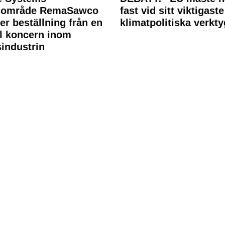
rsområde RemaSawco
fast vid sitt viktigaste
ler beställning från en
klimatpolitiska verkty
l koncern inom
industrin