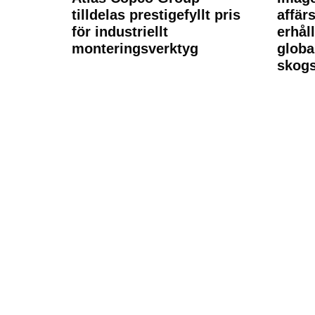
tilldelas prestigefyllt pris
affä
för industriellt
erhål
monteringsverktyg
globa
skogs