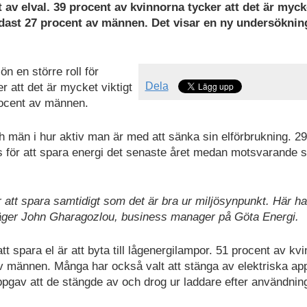
 av elval. 39 procent av kvinnorna tycker att det är myck
endast 27 procent av männen. Det visar en ny undersöknin
ön en större roll för
Dela
 att det är mycket viktigt
procent av männen.
h män i hur aktiv man är med att sänka sin elförbrukning. 29
s för att spara energi det senaste året medan motsvarande si
 att spara samtidigt som det är bra ur miljösynpunkt. Här h
 säger John Gharagozlou, business manager på Göta Energi.
t spara el är att byta till lågenergilampor. 51 procent av kv
v männen. Många har också valt att stänga av elektriska ap
ppgav att de stängde av och drog ur laddare efter användnin