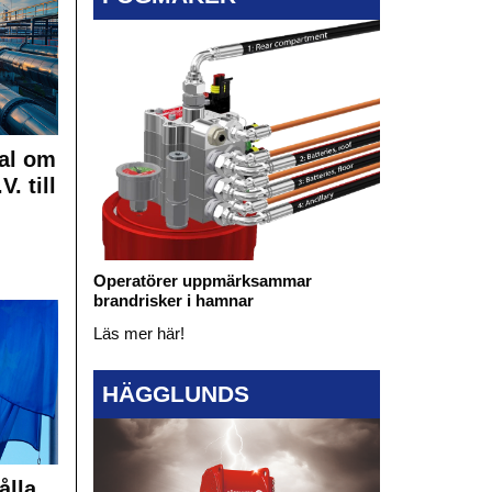
al om
. till
Operatörer uppmärksammar
brandrisker i hamnar
Läs mer här!
HÄGGLUNDS
ålla