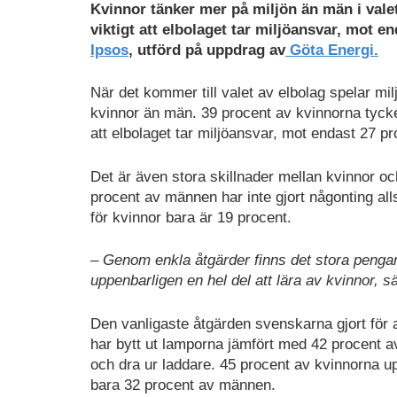
Kvinnor tänker mer på miljön än män i valet
viktigt att elbolaget tar miljöansvar, mot 
Ipsos
, utförd på uppdrag av
Göta Energi.
När det kommer till valet av elbolag spelar milj
kvinnor än män. 39 procent av kvinnorna tycker
att elbolaget tar miljöansvar, mot endast 27 
Det är även stora skillnader mellan kvinnor oc
procent av männen har inte gjort någonting all
för kvinnor bara är 19 procent.
– Genom enkla åtgärder finns det stora pengar
uppenbarligen en hel del att lära av kvinnor,
Den vanligaste åtgärden svenskarna gjort för at
har bytt ut lamporna jämfört med 42 procent a
och dra ur laddare. 45 procent av kvinnorna u
bara 32 procent av männen.