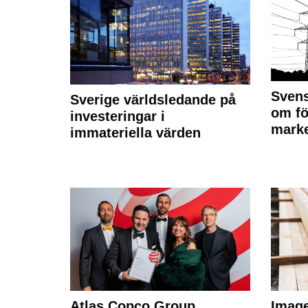
Svens
Sverige världsledande på
om fö
investeringar i
marke
immateriella värden
Atlas Copco Group
Imag