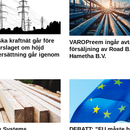
ka kraftnät går före
VAROPreem ingår avt
rslaget om höjd
försäljning av Road B.V
rsättning går igenom
Hametha B.V.
e Systems
DEBATT: ”EU måste h