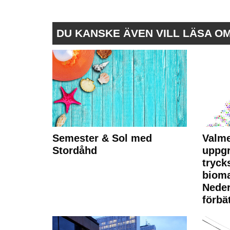
DU KANSKE ÄVEN VILL LÄSA O
Semester & Sol med
Valme
Stordåhd
uppgr
tryck
bioma
Neder
förbät