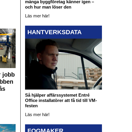
många byggföretag känner igen –
och hur man löser den
Läs mer här!
HANTVERKSDATA
 jobb
obben
ås
Så hjälper affärssystemet Entré
Office installatörer att få tid till VM-
festen
Läs mer här!
FOGMAKER