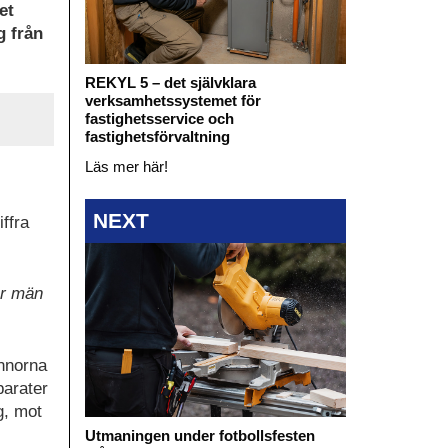
et
g från
REKYL 5 – det självklara
verksamhetssystemet för
fastighetsservice och
fastighetsförvaltning
Läs mer här!
NEXT
ffra
ar män
innorna
parater
g, mot
Utmaningen under fotbollsfesten