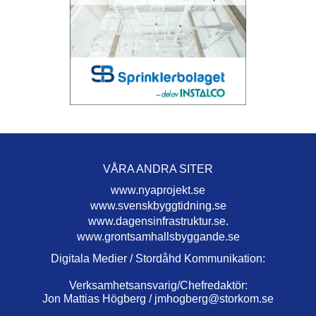
VÅRA ANDRA SITER
www.nyaprojekt.se
www.svenskbyggtidning.se
www.dagensinfrastruktur.se.
www.grontsamhallsbyggande.se
Digitala Medier / Stordåhd Kommunikation:
Verksamhetsansvarig/Chefredaktör:
Jon Mattias Högberg /
jmhogberg@storkom.se