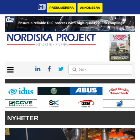
PRENUMERERA
ANNONSERA
START
KONTAKT
VÅRA ANDRA MAGASIN
PRENUMERERA
ANNONSERA
NYHETER