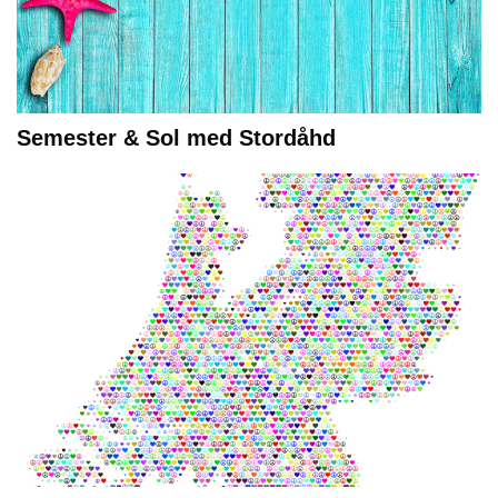
Semester & Sol med Stordåhd