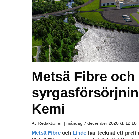
Metsä Fibre och 
syrgasförsörjning
Kemi
Av Redaktionen |
måndag 7 december 2020 kl. 12:18
Metsä Fibre
och
Linde
har tecknat ett preli