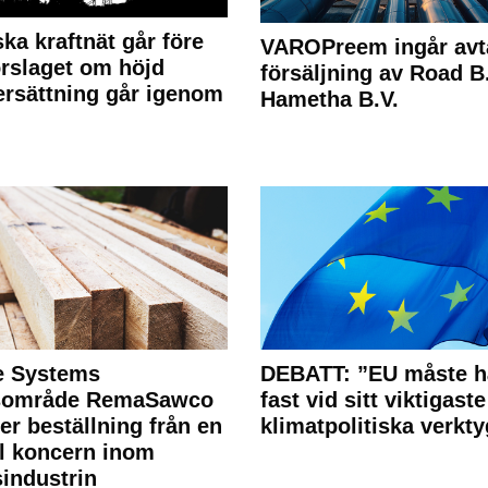
ka kraftnät går före
VAROPreem ingår avt
rslaget om höjd
försäljning av Road B.V
rsättning går igenom
Hametha B.V.
e Systems
DEBATT: ”EU måste h
rsområde RemaSawco
fast vid sitt viktigaste
ler beställning från en
klimatpolitiska verkty
l koncern inom
industrin