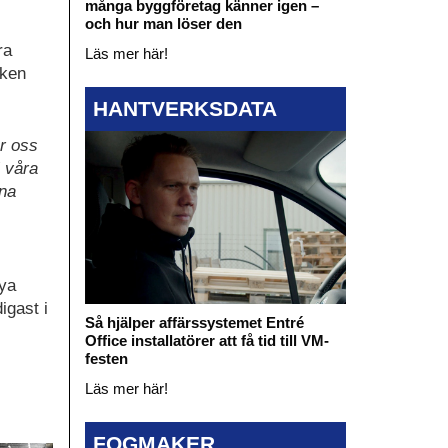
många byggföretag känner igen –
och hur man löser den
ra
Läs mer här!
iken
HANTVERKSDATA
ar oss
l våra
ina
nya
igast i
Så hjälper affärssystemet Entré
Office installatörer att få tid till VM-
festen
Läs mer här!
FOGMAKER