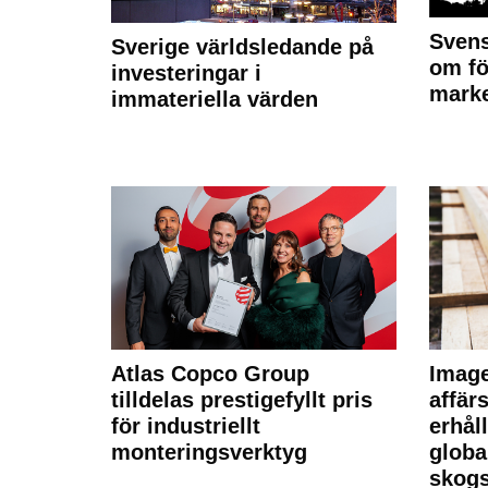
Svens
Sverige världsledande på
om fö
investeringar i
marke
immateriella värden
Atlas Copco Group
Imag
tilldelas prestigefyllt pris
affä
för industriellt
erhål
monteringsverktyg
globa
skogs