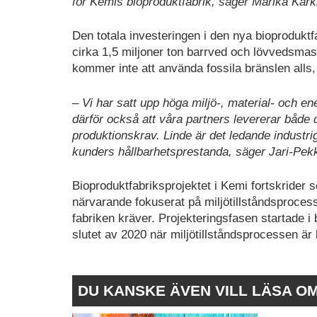
för Kemis bioproduktfabrik, säger Marika Kärk
Den totala investeringen i den nya bioprodukt
cirka 1,5 miljoner ton barrved och lövvedsmas
kommer inte att använda fossila bränslen alls, 
– Vi har satt upp höga miljö-, material- och en
därför också att våra partners levererar både de
produktionskrav. Linde är det ledande industrig
kunders hållbarhetsprestanda, säger Jari-Pekk
Bioproduktfabriksprojektet i Kemi fortskrider 
närvarande fokuserat på miljötillståndsproces
fabriken kräver. Projekteringsfasen startade i 
slutet av 2020 när miljötillståndsprocessen är 
DU KANSKE ÄVEN VILL LÄSA O