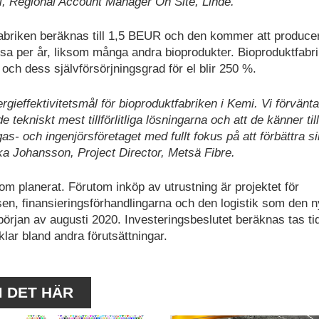
i, Regional Account Manager On Site, Linde.
fabriken beräknas till 1,5 BEUR och den kommer att produce
sa per år, liksom många andra bioprodukter. Bioproduktfabr
och dess självförsörjningsgrad för el blir 250 %.
ergieffektivitetsmål för bioproduktfabriken i Kemi. Vi förvänt
 tekniskt mest tillförlitliga lösningarna och att de känner til
as- och ingenjörsföretaget med fullt fokus på att förbättra s
a Johansson, Project Director, Metsä Fibre.
som planerat. Förutom inköp av utrustning är projektet för
sen, finansieringsförhandlingarna och den logistik som den 
början av augusti 2020. Investeringsbeslutet beräknas tas tid
klar bland andra förutsättningar.
M DET HÄR