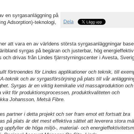
 av en syrgasanläggning på
Dela
g Adsorption)-teknologi,
er att vara en av världens största syrgasanläggningar base
ribland syrgas på begäran och justerbar, hög energieffekti
och drivas från Lindes fjärrstyrningscenter i Avesta, Sveri
lt förtroendes för Lindes applikationer och teknik, till exem
-teknik och av syrgasförsörjning på plats till vår anläggning
lighet. Syrgas är en viktig kemikalie vid massaproduktion och
ta vikt för produktionsprocessen, produktkvaliteten och
Pekka Johansson, Metsä Fibre.
bres partner i detta projekt och ser fram emot ett fortsatt bra
på plats är det mest effektiva sättet att leverera stora m
ng uppfyller de höga miljö-, material- och energieffektivitets