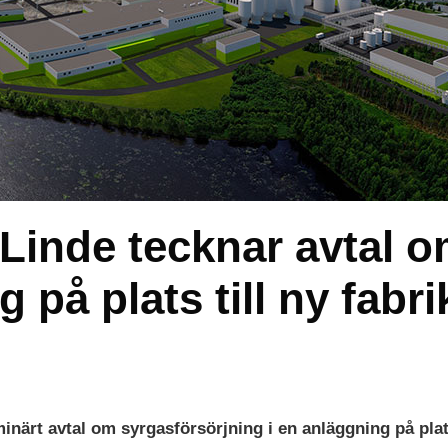
Linde tecknar avtal 
 på plats till ny fabrik
minärt avtal om syrgasförsörjning i en anläggning på plats