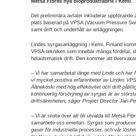
Metsä Fibres nya bioproduktfabrik i Kemi.
Det preliminära avtalet inkluderar uppförande
plats baserad på VPSA (Vacuum Pressure Swin
samt drift och underhåll av anläggningen.
Lindes syrgasanläggning i Kemi, Finland komm
VPSA-tekniken som innebär många fördelar, dä
helautomatisk drift. Den kommer att övervakas 
– Vi har samarbetat länge med Linde och har ful
vi mycket positiva erfarenheter av Lindes VPSA
Äänekoski med hög effektivitet och drift pålit
kontinuerlig försörjning av syrgas är av störs
driftsäkerheten, säger Project Director Jari-
– Vi är stolta över att bli utvalda till Metsä Fi
samarbete oss emellan. Syrgas som produceras 
gaser för industriella processer, och vår lösni