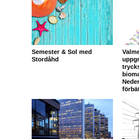
Semester & Sol med
Valme
Stordåhd
uppgr
tryck
bioma
Neder
förbät