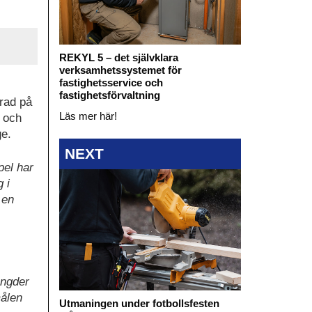
REKYL 5 – det självklara
verksamhetssystemet för
fastighetsservice och
fastighetsförvaltning
rad på
Läs mer här!
v och
ge.
NEXT
pel har
 i
 en
ängder
målen
Utmaningen under fotbollsfesten