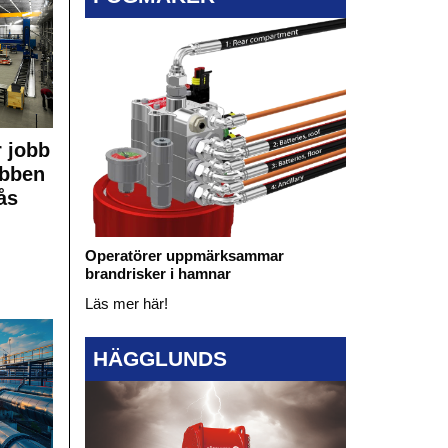
 jobb
obben
ås
Operatörer uppmärksammar
brandrisker i hamnar
Läs mer här!
HÄGGLUNDS