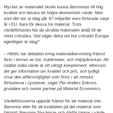
Mycket av materialet skulle kunna återvinnas till hög
kvalitet och bevara ett högre ekonomiskt värde. Men
som det ser ut idag går 87 miljarder euro förlorade varje
år i EU, bara för dessa tre material. Trots
värdeförlusten hör de utvalda materialen ändå till de
mest cirkulära. Vad säger detta om hur cirkulärt Europa
egentligen är idag?
– Hittills har debatten kring materialåtervinning främst
förts i termer av ton, kubikmeter, och miljöpåverkan. Att
istället mäta värde är ett viktigt komplement, eftersom
det ger information om kvalitet och pris, och tydligt
visar den affärsmöjlighet som finns i att minska
förlusterna i systemet, säger Per-Anders Enkvist,
grundare och senior partner på Material Economics.
Värdeförlusterna uppstår främst för att material inte
återvinns eller för att kvaliteten på det material som
faktiskt återvinns försämras och därför tappar i värde.