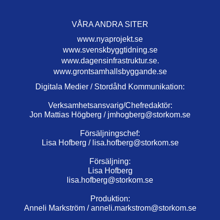
VÅRA ANDRA SITER
www.nyaprojekt.se
www.svenskbyggtidning.se
www.dagensinfrastruktur.se.
www.grontsamhallsbyggande.se
Digitala Medier / Stordåhd Kommunikation:
Verksamhetsansvarig/Chefredaktör:
Jon Mattias Högberg /
jmhogberg@storkom.se
Försäljningschef:
Lisa Hofberg /
lisa.hofberg@storkom.se
Försäljning:
Lisa Hofberg
lisa.hofberg@storkom.se
Produktion:
Anneli Markström /
anneli.markstrom@storkom.se