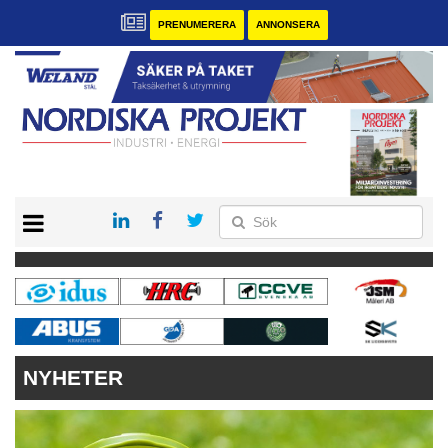
PRENUMERERA
ANNONSERA
START
KONTAKT
VÅRA ANDRA MAGASIN
PRENUMERERA
ANNONSERA
NYHETER