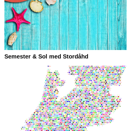
Semester & Sol med Stordåhd