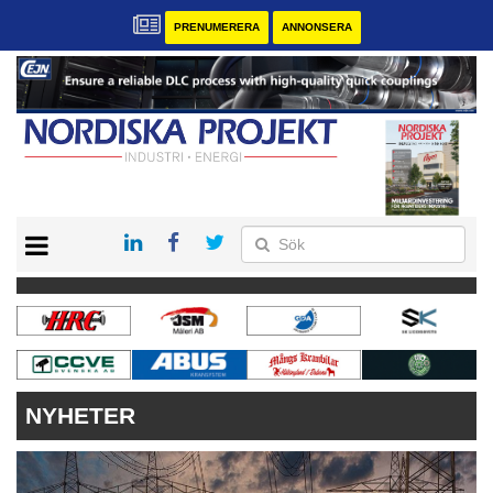
PRENUMERERA
ANNONSERA
START
KONTAKT
VÅRA ANDRA MAGASIN
PRENUMERERA
ANNONSERA
NYHETER