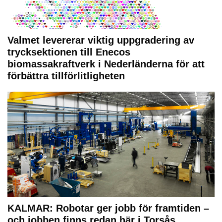
Valmet levererar viktig uppgradering av
trycksektionen till Enecos
biomassakraftverk i Nederländerna för att
förbättra tillförlitligheten
KALMAR: Robotar ger jobb för framtiden –
och jobben finns redan här i Torsås