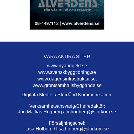
VÅRA ANDRA SITER
www.nyaprojekt.se
www.svenskbyggtidning.se
www.dagensinfrastruktur.se.
www.grontsamhallsbyggande.se
Digitala Medier / Stordåhd Kommunikation:
Verksamhetsansvarig/Chefredaktör:
Jon Mattias Högberg /
jmhogberg@storkom.se
Försäljningschef:
Lisa Hofberg /
lisa.hofberg@storkom.se