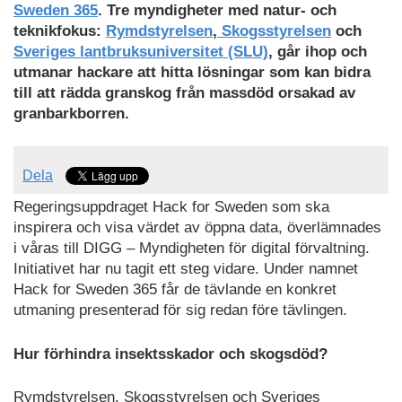
Sweden 365
. Tre myndigheter med natur- och
teknikfokus:
Rymdstyrelsen
,
Skogsstyrelsen
och
Sveriges lantbruksuniversitet (SLU)
, går ihop och
utmanar hackare att hitta lösningar som kan bidra
till att rädda granskog från massdöd orsakad av
granbarkborren.
Dela
Regeringsuppdraget Hack for Sweden som ska
inspirera och visa värdet av öppna data, överlämnades
i våras till DIGG – Myndigheten för digital förvaltning.
Initiativet har nu tagit ett steg vidare. Under namnet
Hack for Sweden 365 får de tävlande en konkret
utmaning presenterad för sig redan före tävlingen.
Hur förhindra insektsskador och skogsdöd?
Rymdstyrelsen, Skogsstyrelsen och Sveriges