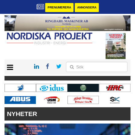
PRENUMERERA
ANNONSERA
START
KONTAKT
VÅRA ANDRA MAGASIN
PRENUMERERA
ANNONSERA
NYHETER