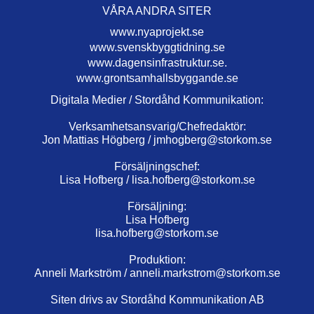
VÅRA ANDRA SITER
www.nyaprojekt.se
www.svenskbyggtidning.se
www.dagensinfrastruktur.se.
www.grontsamhallsbyggande.se
Digitala Medier / Stordåhd Kommunikation:
Verksamhetsansvarig/Chefredaktör:
Jon Mattias Högberg /
jmhogberg@storkom.se
Försäljningschef:
Lisa Hofberg /
lisa.hofberg@storkom.se
Försäljning:
Lisa Hofberg
lisa.hofberg@storkom.se
Produktion:
Anneli Markström /
anneli.markstrom@storkom.se
Siten drivs av Stordåhd Kommunikation AB