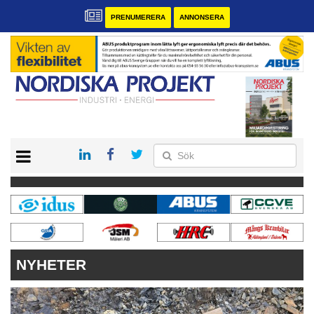
PRENUMERERA
ANNONSERA
START
KONTAKT
VÅRA ANDRA MAGASIN
PRENUMERERA
ANNONSERA
NYHETER