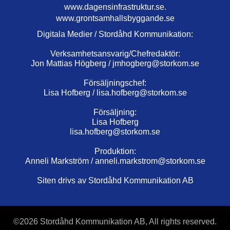
www.dagensinfrastruktur.se.
www.grontsamhallsbyggande.se
Digitala Medier / Stordåhd Kommunikation:
Verksamhetsansvarig/Chefredaktör:
Jon Mattias Högberg /
jmhogberg@storkom.se
Försäljningschef:
Lisa Hofberg /
lisa.hofberg@storkom.se
Försäljning:
Lisa Hofberg
lisa.hofberg@storkom.se
Produktion:
Anneli Markström /
anneli.markstrom@storkom.se
Siten drivs av Stordåhd Kommunikation AB
©
2026 Stordåhd Kommunikation AB, All rights reserved.