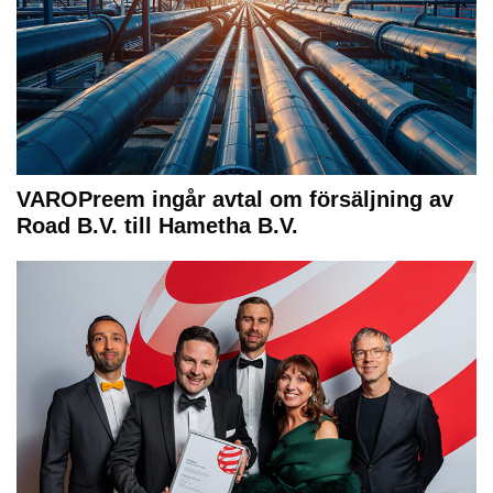
VAROPreem ingår avtal om försäljning av
Road B.V. till Hametha B.V.