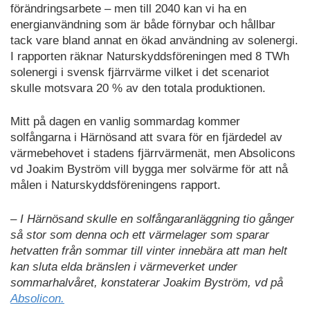
förändringsarbete – men till 2040 kan vi ha en
energianvändning som är både förnybar och hållbar
tack vare bland annat en ökad användning av solenergi.
I rapporten räknar Naturskyddsföreningen med 8 TWh
solenergi i svensk fjärrvärme vilket i det scenariot
skulle motsvara 20 % av den totala produktionen.
Mitt på dagen en vanlig sommardag kommer
solfångarna i Härnösand att svara för en fjärdedel av
värmebehovet i stadens fjärrvärmenät, men Absolicons
vd Joakim Byström vill bygga mer solvärme för att nå
målen i Naturskyddsföreningens rapport.
– I Härnösand skulle en solfångaranläggning tio gånger
så stor som denna och ett värmelager som sparar
hetvatten från sommar till vinter innebära att man helt
kan sluta elda bränslen i värmeverket under
sommarhalvåret, konstaterar Joakim Byström, vd på
Absolicon.