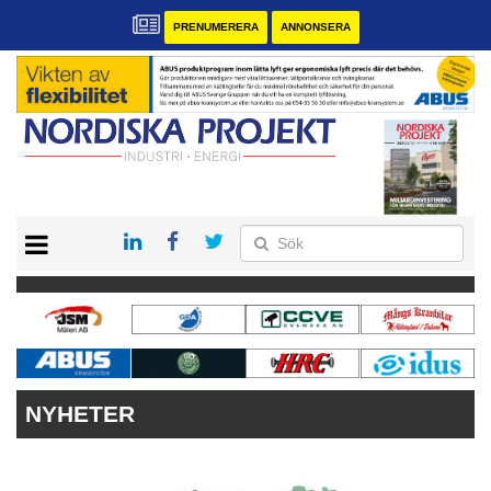
PRENUMERERA
ANNONSERA
START
KONTAKT
VÅRA ANDRA MAGASIN
PRENUMERERA
ANNONSERA
NYHETER