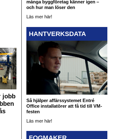
många byggföretag känner igen –
och hur man löser den
Läs mer här!
HANTVERKSDATA
 jobb
Så hjälper affärssystemet Entré
obben
Office installatörer att få tid till VM-
ås
festen
Läs mer här!
FOGMAKER