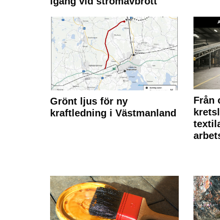
igång vid strömavbrott
Från 
Grönt ljus för ny
krets
kraftledning i Västmanland
texti
arbet