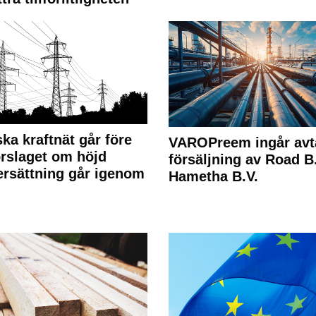
ka kraftnät går före
VAROPreem ingår avt
rslaget om höjd
försäljning av Road B.V
rsättning går igenom
Hametha B.V.