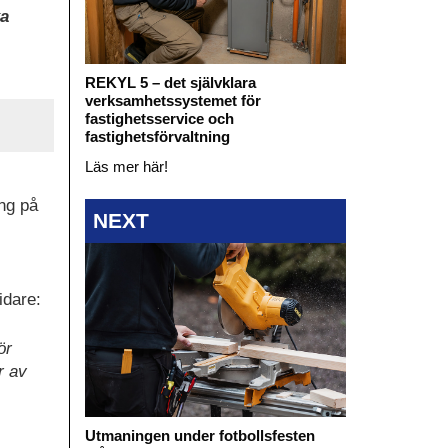
ka
REKYL 5 – det självklara
verksamhetssystemet för
fastighetsservice och
fastighetsförvaltning
Läs mer här!
ing på
NEXT
idare:
ör
r av
Utmaningen under fotbollsfesten