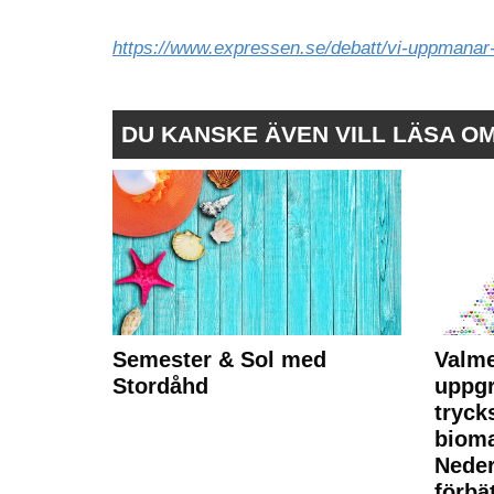
https://www.expressen.se/debatt/vi-uppmanar-
DU KANSKE ÄVEN VILL LÄSA O
Semester & Sol med
Valme
Stordåhd
uppgr
tryck
bioma
Neder
förbät