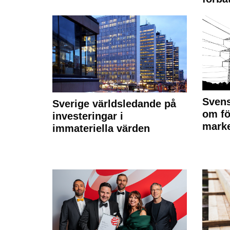
Svens
Sverige världsledande på
om fö
investeringar i
marke
immateriella värden