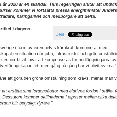
l år 2020 är en skandal. Tills regeringen slutar att undvi
surser kommer vi fortsätta pressa energiminister Anders
ädare, näringslivet och medborgare att delta.”
rtikel i dagens
Dela
dsverige i form av exempelvis kärnkraft kombinerat med
skapat en situation där jobb, infrastruktur och grön omställn
ecennier blivit lovat att kompenseras för nedläggningarna av
verföringskapacitet, men gång på gång har vi blivit svikna.”
kåne att göra den gröna omställning som krävs, menar man v
 ersätta sina fordonsflottor med eldrivna fordon i stället f
s. Dessutom kommer skillnaderna i elpriser mellan olika dela
rdon blir betydligt dyrare.”