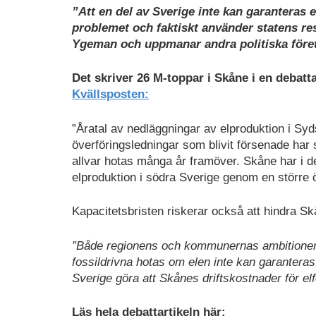
”Att en del av Sverige inte kan garanteras e
problemet och faktiskt använder statens re
Ygeman och uppmanar andra politiska företr
Det skriver 26 M-toppar i Skåne i en debatta
Kvällsposten:
”Åratal av nedläggningar av elproduktion i Sy
överföringsledningar som blivit försenade har 
allvar hotas många år framöver. Skåne har i d
elproduktion i södra Sverige genom en större ö
Kapacitetsbristen riskerar också att hindra S
”Både regionens och kommunernas ambitioner att
fossildrivna hotas om elen inte kan garantera
Sverige göra att Skånes driftskostnader för elfo
Läs hela debattartikeln här: