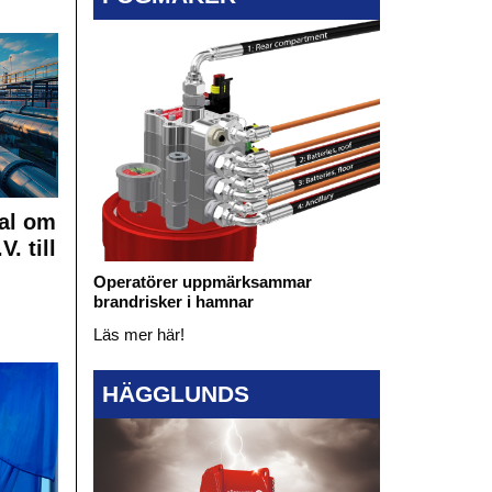
al om
. till
Operatörer uppmärksammar
brandrisker i hamnar
Läs mer här!
HÄGGLUNDS