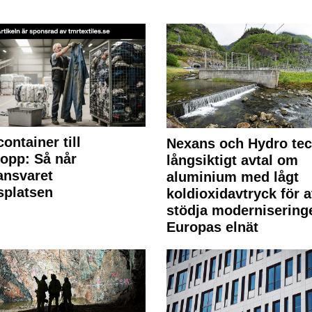
container till
Nexans och Hydro te
lopp: Så når
långsiktigt avtal om
lansvaret
aluminium med lågt
splatsen
koldioxidavtryck för a
stödja modernisering
Europas elnät