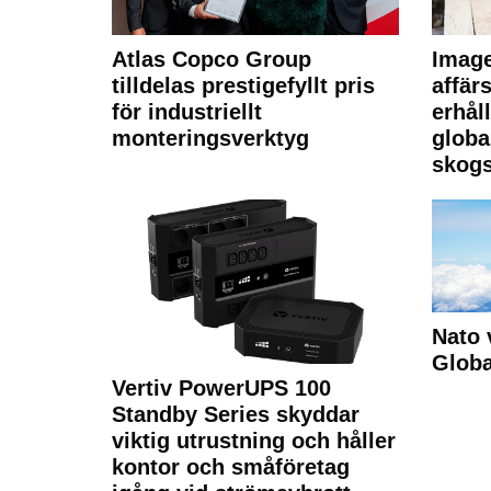
Atlas Copco Group
Imag
tilldelas prestigefyllt pris
affä
för industriellt
erhål
monteringsverktyg
globa
skogs
Nato 
Glob
Vertiv PowerUPS 100
Standby Series skyddar
viktig utrustning och håller
kontor och småföretag