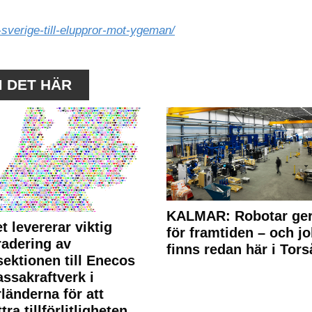
sverige-till-eluppror-mot-ygeman/
M DET HÄR
KALMAR: Robotar ger
t levererar viktig
för framtiden – och j
adering av
finns redan här i Tors
sektionen till Enecos
ssakraftverk i
länderna för att
tra tillförlitligheten