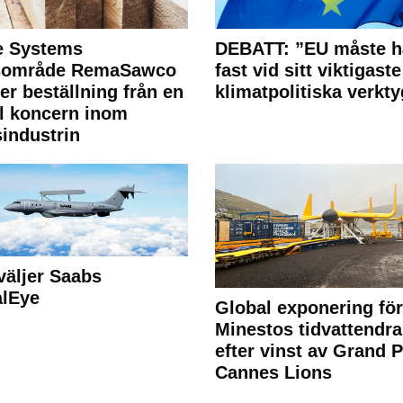
e Systems
DEBATT: ”EU måste h
rsområde RemaSawco
fast vid sitt viktigaste
ler beställning från en
klimatpolitiska verkty
l koncern inom
industrin
väljer Saabs
alEye
Global exponering för
Minestos tidvattendra
efter vinst av Grand P
Cannes Lions