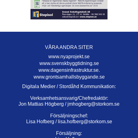
VÅRA ANDRA SITER
www.nyaprojekt.se
www.svenskbyggtidning.se
www.dagensinfrastruktur.se.
www.grontsamhallsbyggande.se
Digitala Medier / Stordåhd Kommunikation:
Verksamhetsansvarig/Chefredaktör:
Jon Mattias Högberg /
jmhogberg@storkom.se
Försäljningschef:
Lisa Hofberg /
lisa.hofberg@storkom.se
Försäljning: