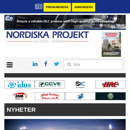
PRENUMERERA
ANNONSERA
START
KONTAKT
VÅRA ANDRA MAGASIN
PRENUMERERA
ANNONSERA
NYHETER