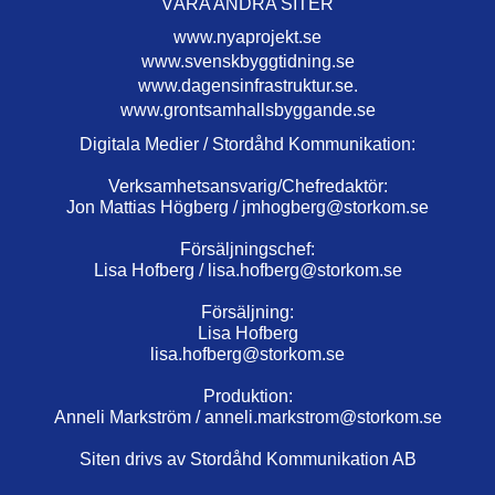
VÅRA ANDRA SITER
www.nyaprojekt.se
www.svenskbyggtidning.se
www.dagensinfrastruktur.se.
www.grontsamhallsbyggande.se
Digitala Medier / Stordåhd Kommunikation:
Verksamhetsansvarig/Chefredaktör:
Jon Mattias Högberg /
jmhogberg@storkom.se
Försäljningschef:
Lisa Hofberg /
lisa.hofberg@storkom.se
Försäljning:
Lisa Hofberg
lisa.hofberg@storkom.se
Produktion:
Anneli Markström /
anneli.markstrom@storkom.se
Siten drivs av Stordåhd Kommunikation AB