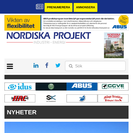
PRENUMERERA
ANNONSERA
START
KONTAKT
VÅRA ANDRA MAGASIN
PRENUMERERA
ANNONSERA
NYHETER