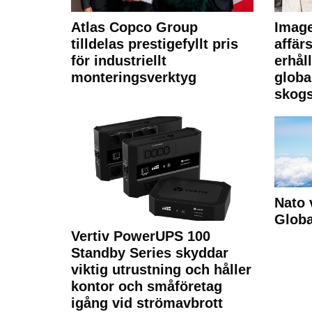
Atlas Copco Group
Imag
tilldelas prestigefyllt pris
affä
för industriellt
erhål
monteringsverktyg
globa
skogs
Nato 
Glob
Vertiv PowerUPS 100
Standby Series skyddar
viktig utrustning och håller
kontor och småföretag
igång vid strömavbrott