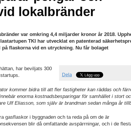
vid lokalbränder
bränder var omkring 4,4 miljarder kronor år 2018. Upph
llastartupen TKI har utvecklat en patenterad säkerhetsp
l på flaskorna vid en utryckning. Nu får bolaget
lhättan, har beviljats 300
Dela
startups.
tor kommer bidra till att fler fastigheter kan räddas och färr
nnebär enorma kostnadsbesparingar för samhället i stort oc
re Ulf Eliasson, som själv är brandman sedan många år till
ra gasflaskor i byggnaden och ta reda på om de är
sekvensen blir då omfattande avspärrningar, och i de flesta