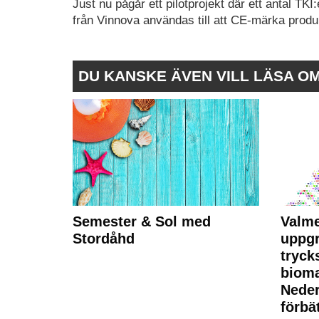
Just nu pågår ett pilotprojekt där ett antal TK
från Vinnova användas till att CE-märka produkt
DU KANSKE ÄVEN VILL LÄSA O
Semester & Sol med
Valme
Stordåhd
uppgr
tryck
bioma
Neder
förbät