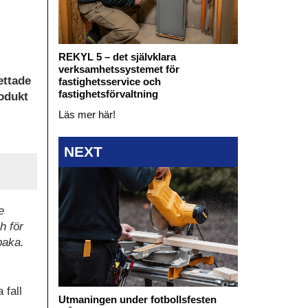
REKYL 5 – det självklara
verksamhetssystemet för
ettade
fastighetsservice och
fastighetsförvaltning
rodukt
Läs mer här!
NEXT
e
h för
baka.
 fall
Utmaningen under fotbollsfesten