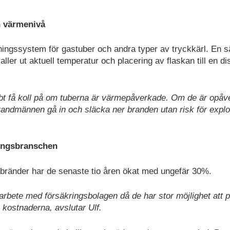
h värmenivå
rningssystem för gastuber och andra typer av tryckkärl. En 
ler ut aktuell temperatur och placering av flaskan till en di
bt få koll på om tuberna är värmepåverkade. Om de är opåv
randmännen gå in och släcka ner branden utan risk för explo
ringsbranschen
bränder har de senaste tio åren ökat med ungefär 30%.
amarbete med försäkringsbolagen då de har stor möjlighet att 
kostnaderna, avslutar Ulf.