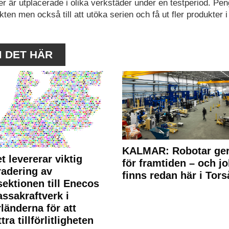
I:er är utplacerade i olika verkstäder under en testperiod. Pe
en men också till att utöka serien och få ut fler produkter i 
M DET HÄR
KALMAR: Robotar ger
t levererar viktig
för framtiden – och j
adering av
finns redan här i Tors
sektionen till Enecos
ssakraftverk i
länderna för att
tra tillförlitligheten