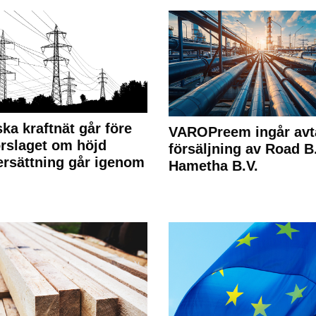
ka kraftnät går före
VAROPreem ingår avt
rslaget om höjd
försäljning av Road B.V
rsättning går igenom
Hametha B.V.