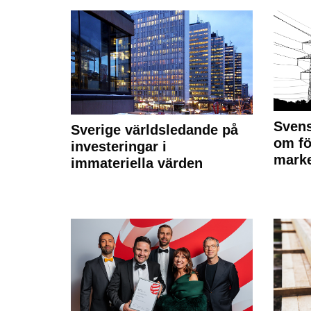
Svens
Sverige världsledande på
om fö
investeringar i
marke
immateriella värden