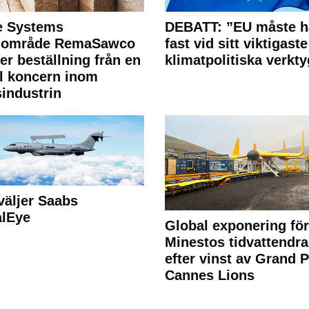
e Systems
DEBATT: ”EU måste h
rsområde RemaSawco
fast vid sitt viktigaste
ler beställning från en
klimatpolitiska verkty
l koncern inom
industrin
väljer Saabs
alEye
Global exponering för
Minestos tidvattendra
efter vinst av Grand P
Cannes Lions