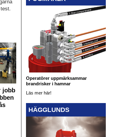
ngarna
test.
Operatörer uppmärksammar
brandrisker i hamnar
 jobb
Läs mer här!
obben
ås
HÄGGLUNDS