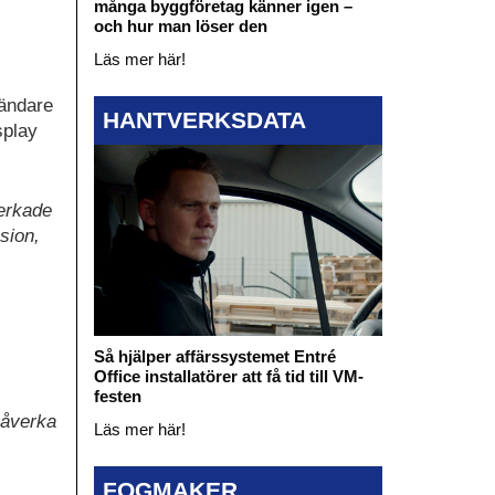
många byggföretag känner igen –
och hur man löser den
Läs mer här!
sändare
HANTVERKSDATA
splay
erkade
sion,
Så hjälper affärssystemet Entré
Office installatörer att få tid till VM-
festen
påverka
Läs mer här!
FOGMAKER