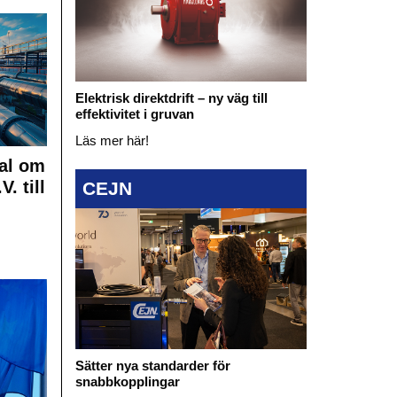
Elektrisk direktdrift – ny väg till
effektivitet i gruvan
Läs mer här!
al om
. till
CEJN
Sätter nya standarder för
snabbkopplingar