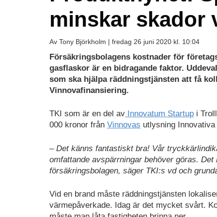
minskar skador 
Av Tony Björkholm |
fredag 26 juni 2020 kl. 10:04
Försäkringsbolagens kostnader för företags
gasflaskor är en bidragande faktor. Uddeva
som ska hjälpa räddningstjänsten att få kol
Vinnovafinansiering.
TKI som är en del av
Innovatum Startup
i Trol
000 kronor från
Vinnovas
utlysning Innovativa 
– Det känns fantastiskt bra! Vår tryckkärlindika
omfattande avspärrningar behöver göras. Det i
försäkringsbolagen, säger TKI:s vd och grunda
Vid en brand måste räddningstjänsten lokalise
värmepåverkade. Idag är det mycket svårt. Kon
måste man låta fastigheten brinna ner.