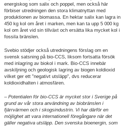
energiskog som salix och poppel, men också här
förbiser utredningen den stora klimatnyttan med
produktionen av biomassa. En hektar salix kan lagra in
450 kg kol om året i marken, men kan ta upp 5 000 kg
kol om året vid sin tillväxt och ersätta lika mycket kol i
fossila bränslen.
Svebio stödjer också utredningens förslag om en
svensk satsning på bio-CCS, liksom fortsatta försök
med inlagring av biokol i mark. Bio-CCS innebär
avskiljning och geologisk lagring av biogen koldioxid
vilket ger ett ”negativt utsläpp”, dvs reducerar
koldioxidhalten i atmosfären.
– Potentialen för bio-CCS är mycket stor i Sverige på
grund av vår stora användning av biobränslen i
fjärrvärmen och i skogsindustrin. Vi har därför en
möjlighet att vara internationell föregångare när det
gäller negativa utsläpp. Den svenska bioenergin, som