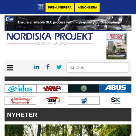
PRENUMERERA
ANNONSERA
START
KONTAKT
VÅRA ANDRA MAGASIN
PRENUMERERA
ANNONSERA
NYHETER