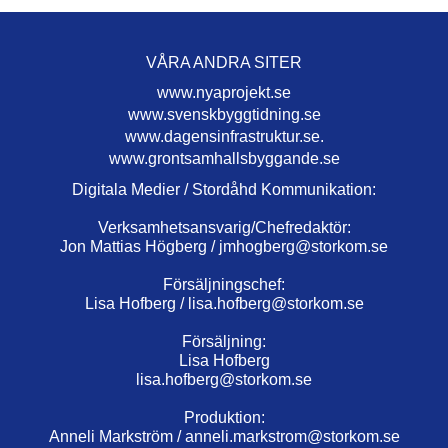
VÅRA ANDRA SITER
www.nyaprojekt.se
www.svenskbyggtidning.se
www.dagensinfrastruktur.se.
www.grontsamhallsbyggande.se
Digitala Medier / Stordåhd Kommunikation:
Verksamhetsansvarig/Chefredaktör:
Jon Mattias Högberg /
jmhogberg@storkom.se
Försäljningschef:
Lisa Hofberg /
lisa.hofberg@storkom.se
Försäljning:
Lisa Hofberg
lisa.hofberg@storkom.se
Produktion:
Anneli Markström /
anneli.markstrom@storkom.se