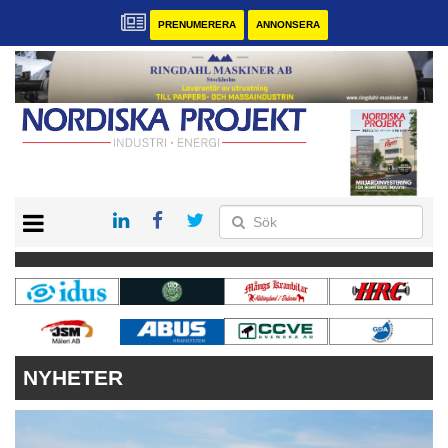
PRENUMERERA
ANNONSERA
START
KONTAKT
VÅRA ANDRA MAGASIN
PRENUMERERA
ANNONSERA
NYHETER