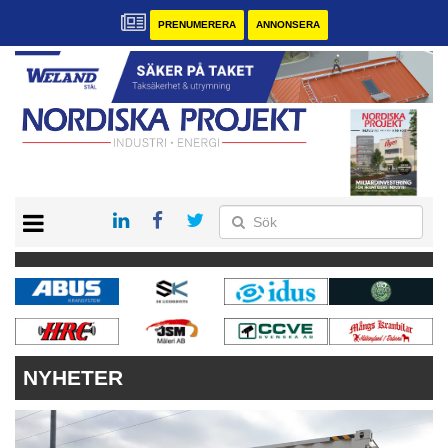
PRENUMERERA
ANNONSERA
START
KONTAKT
VÅRA ANDRA MAGASIN
PRENUMERERA
ANNONSERA
NYHETER