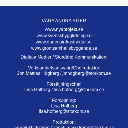
VÅRA ANDRA SITER
www.nyaprojekt.se
www.svenskbyggtidning.se
www.dagensinfrastruktur.se.
www.grontsamhallsbyggande.se
Digitala Medier / Stordåhd Kommunikation:
Verksamhetsansvarig/Chefredaktör:
Jon Mattias Högberg /
jmhogberg@storkom.se
Försäljningschef:
Lisa Hofberg /
lisa.hofberg@storkom.se
Försäljning:
Lisa Hofberg
lisa.hofberg@storkom.se
Produktion:
Anneli Markström /
anneli.markstrom@storkom.se