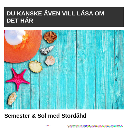
DU KANSKE ÄVEN VILL LÄSA OM
DET HÄR
Semester & Sol med Stordåhd