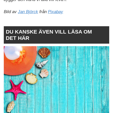
Bild av
Jan Björck
från
Pixabay
DU KANSKE ÄVEN VILL LÄSA OM
DET HÄR