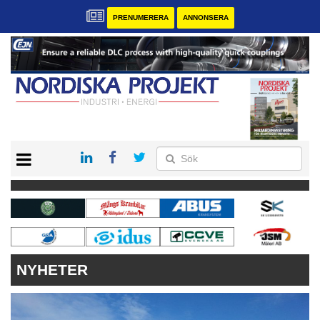
PRENUMERERA
ANNONSERA
START
KONTAKT
VÅRA ANDRA MAGASIN
PRENUMERERA
ANNONSERA
NYHETER