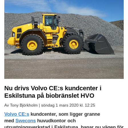
Nu drivs Volvo CE:s kundcenter i
Eskilstuna på biobränslet HVO
Av Tony Björkholm |
söndag 1 mars 2020 kl. 12:25
Volvo CE:s
kundcenter, som ligger granne
med
Swecons
huvudkontor och
utrustningsverkstad i Eskilstuna, banar nu vägen för