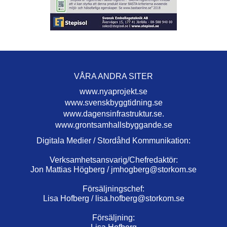
VÅRA ANDRA SITER
www.nyaprojekt.se
www.svenskbyggtidning.se
www.dagensinfrastruktur.se.
www.grontsamhallsbyggande.se
Digitala Medier / Stordåhd Kommunikation:
Verksamhetsansvarig/Chefredaktör:
Jon Mattias Högberg /
jmhogberg@storkom.se
Försäljningschef:
Lisa Hofberg /
lisa.hofberg@storkom.se
Försäljning: