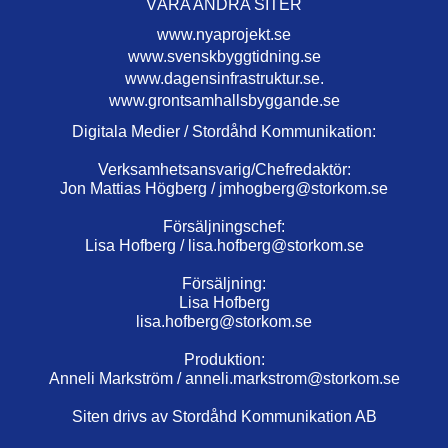
VÅRA ANDRA SITER
www.nyaprojekt.se
www.svenskbyggtidning.se
www.dagensinfrastruktur.se.
www.grontsamhallsbyggande.se
Digitala Medier / Stordåhd Kommunikation:
Verksamhetsansvarig/Chefredaktör:
Jon Mattias Högberg /
jmhogberg@storkom.se
Försäljningschef:
Lisa Hofberg /
lisa.hofberg@storkom.se
Försäljning:
Lisa Hofberg
lisa.hofberg@storkom.se
Produktion:
Anneli Markström /
anneli.markstrom@storkom.se
Siten drivs av Stordåhd Kommunikation AB