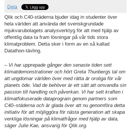
Dela
Qlik och C40-städerna bjuder idag in studenter över
hela världen att använda det svenskgrundade
mjukvarubolagets analysverktyg för att med hjälp av
offentlig data ta fram lösningar på vår tids stora
klimatproblem. Detta sker i form av en så kallad
Datathon-tävling.
– Vi har upprepade gånger den senaste tiden sett
klimatdemonstrationer och hört Greta Thunbergs tal om
att ungdomar världen över med rätta är oroliga för vår
planets öde. Vad de behöver är ett sätt att omvandla sin
passion till handling och påverkan. Vi har sett kraften i
klimatfokuserade dataprogram genom partners som
C40–städerna och är glada över att nu genomföra detta
initiativ för att möjliggöra för nästa generation att skapa
verkliga lösningar på klimatfrågor med hjälp av data,
säger Julie Kae, ansvarig för Qlik.org.