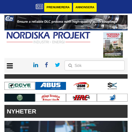
PRENUMERERA
ANNONSERA
START
KONTAKT
VÅRA ANDRA MAGASIN
PRENUMERERA
ANNONSERA
NYHETER