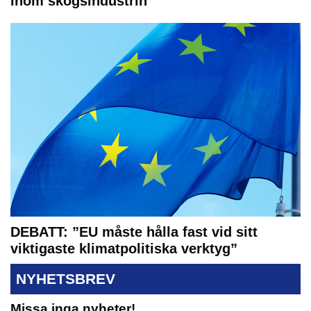
inom skogsindustrin
DEBATT: ”EU måste hålla fast vid sitt
viktigaste klimatpolitiska verktyg”
NYHETSBREV
Missa inga nyheter!