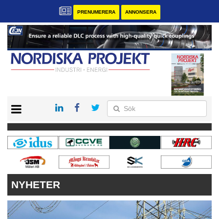
PRENUMERERA
ANNONSERA
START
KONTAKT
VÅRA ANDRA MAGASIN
PRENUMERERA
ANNONSERA
NYHETER