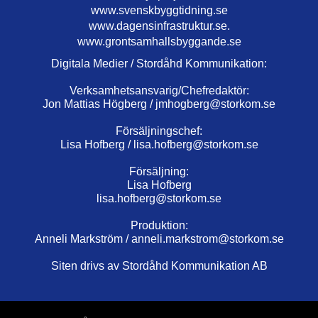
www.svenskbyggtidning.se
www.dagensinfrastruktur.se.
www.grontsamhallsbyggande.se
Digitala Medier / Stordåhd Kommunikation:
Verksamhetsansvarig/Chefredaktör:
Jon Mattias Högberg /
jmhogberg@storkom.se
Försäljningschef:
Lisa Hofberg /
lisa.hofberg@storkom.se
Försäljning:
Lisa Hofberg
lisa.hofberg@storkom.se
Produktion:
Anneli Markström /
anneli.markstrom@storkom.se
Siten drivs av Stordåhd Kommunikation AB