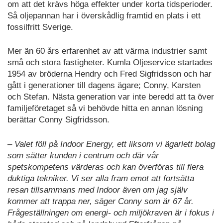
om att det krävs höga effekter under korta tidsperioder.
Så oljepannan har i överskådlig framtid en plats i ett
fossilfritt Sverige.
Mer än 60 års erfarenhet av att värma industrier samt
små och stora fastigheter. Kumla Oljeservice startades
1954 av bröderna Hendry och Fred Sigfridsson och har
gått i generationer till dagens ägare; Conny, Karsten
och Stefan. Nästa generation var inte beredd att ta över
familjeföretaget så vi behövde hitta en annan lösning
berättar Conny Sigfridsson.
– Valet föll på Indoor Energy, ett liksom vi ägarlett bolag
som sätter kunden i centrum och där vår
spetskompetens värderas och kan överföras till flera
duktiga tekniker. Vi ser alla fram emot att fortsätta
resan tillsammans med Indoor även om jag själv
kommer att trappa ner, säger Conny som är 67 år.
Frågeställningen om energi- och miljökraven är i fokus i