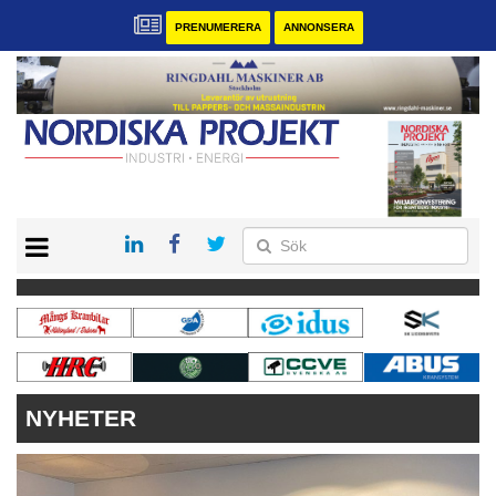
PRENUMERERA
ANNONSERA
START
KONTAKT
VÅRA ANDRA MAGASIN
PRENUMERERA
ANNONSERA
NYHETER