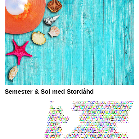
Semester & Sol med Stordåhd