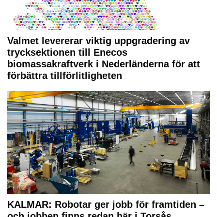
Valmet levererar viktig uppgradering av
trycksektionen till Enecos
biomassakraftverk i Nederländerna för att
förbättra tillförlitligheten
KALMAR: Robotar ger jobb för framtiden –
och jobben finns redan här i Torsås