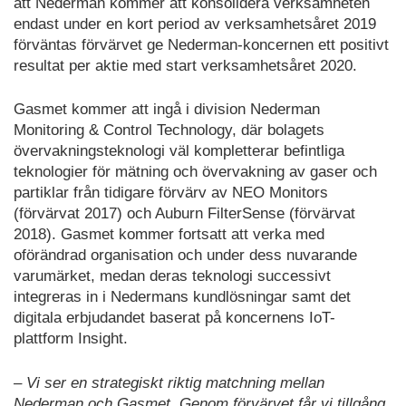
att Nederman kommer att konsolidera verksamheten
endast under en kort period av verksamhetsåret 2019
förväntas förvärvet ge Nederman-koncernen ett positivt
resultat per aktie med start verksamhetsåret 2020.
Gasmet kommer att ingå i division Nederman
Monitoring & Control Technology, där bolagets
övervakningsteknologi väl kompletterar befintliga
teknologier för mätning och övervakning av gaser och
partiklar från tidigare förvärv av NEO Monitors
(förvärvat 2017) och Auburn FilterSense (förvärvat
2018). Gasmet kommer fortsatt att verka med
oförändrad organisation och under dess nuvarande
varumärket, medan deras teknologi successivt
integreras in i Nedermans kundlösningar samt det
digitala erbjudandet baserat på koncernens IoT-
plattform Insight.
– Vi ser en strategiskt riktig matchning mellan
Nederman och Gasmet. Genom förvärvet får vi tillgång