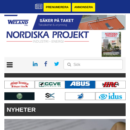
PRENUMERERA
ANNONSERA
START
KONTAKT
VÅRA ANDRA MAGASIN
PRENUMERERA
ANNONSERA
NYHETER