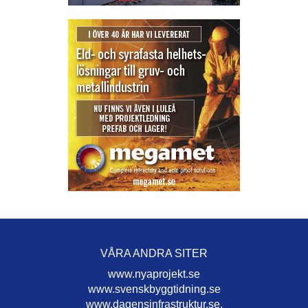
VÅRA ANDRA SITER
www.nyaprojekt.se
www.svenskbyggtidning.se
www.dagensinfrastruktur.se.