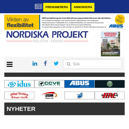
PRENUMERERA
ANNONSERA
START
KONTAKT
VÅRA ANDRA MAGASIN
PRENUMERERA
ANNONSERA
NYHETER