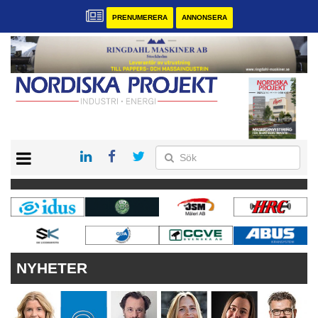
PRENUMERERA
ANNONSERA
START
KONTAKT
VÅRA ANDRA MAGASIN
PRENUMERERA
ANNONSERA
NYHETER